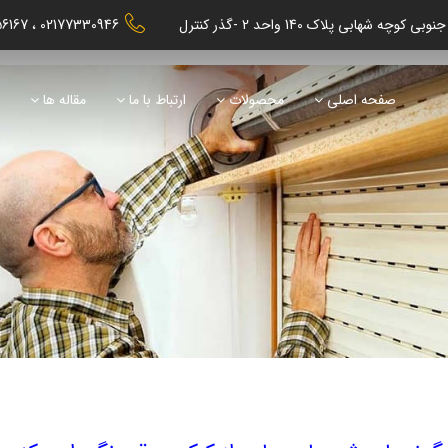
56167
02177330946
صفحه اصلی
محصولات
ارتباط با ما
مقاله ها
ن