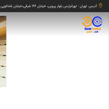
آدرس: تهران - تهرانپارس بلوار پروین، خیابان 196 شرقی،خیابان شادالویی جنوبی کوچه شهابی پلاک 140 واحد 2 -گذر کنترل