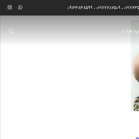
09123838599
02177787509
021773
رم افزار