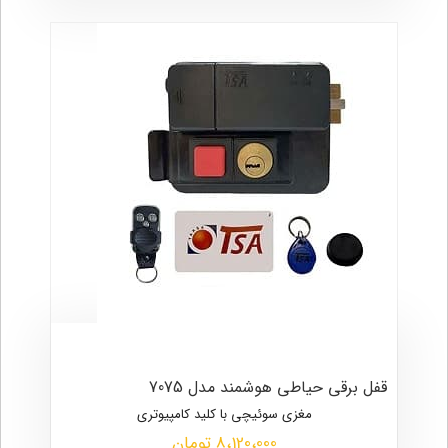
قفل برقی حیاطی هوشمند مدل 7075
مغزی سوئیچی با کلید کامپیوتری
8،120،000 تومان