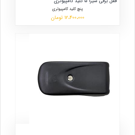
قفل برقی سیزا 5 کلید کامپیوتری
پنچ کلید کامپیوتری
12،400،000 تومان