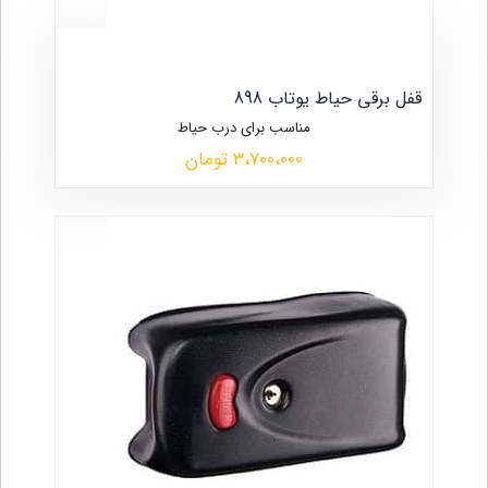
قفل برقی حیاط یوتاب 898
مناسب برای درب حیاط
3،700،000 تومان