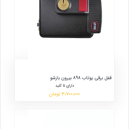
قفل برقی یوتاب 898 بیرون بازشو
دارای 5 کلید
3،700،000 تومان