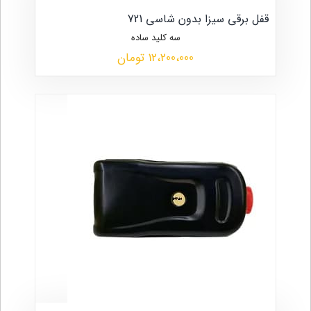
قفل برقی سیزا بدون شاسی 721
سه کلید ساده
12،200،000 تومان