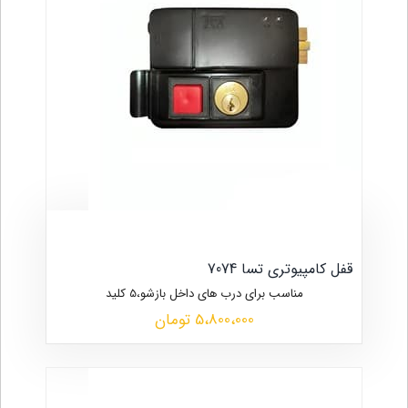
قفل کامپیوتری تسا 7074
مناسب برای درب های داخل بازشو،5 کلید
5،800،000 تومان