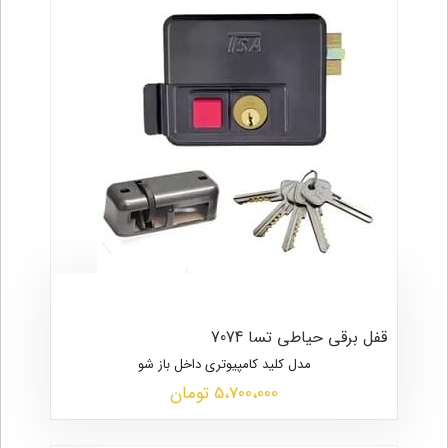
قفل برقی حیاطی تسا 7074
مدل کلید کامپیوتری داخل باز شو
5،700،000 تومان