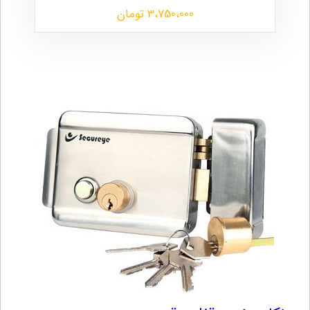
3،750،000 تومان