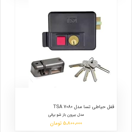
قفل حیاطی تسا مدل TSA 7080
مدل بیرون باز شو برقی
5،800،000 تومان