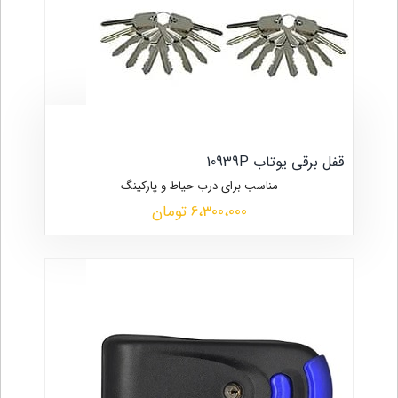
قفل برقی یوتاب 10939P
مناسب برای درب حیاط و پارکینگ
6،300،000 تومان