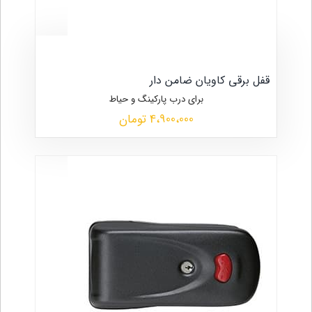
قفل برقی کاویان ضامن دار
برای درب پارکینگ و حیاط
4،900،000 تومان