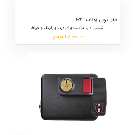
قفل برقی یوتاب 1093
شستی دار، مناسب برای درب پارکینگ و حیاط
4،400،000 تومان