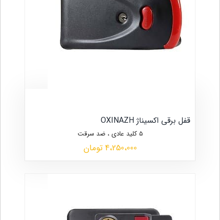
قفل برقی اکسیناژ OXINAZH
5 کلید عادی ، ضد سرقت
4،250،000 تومان