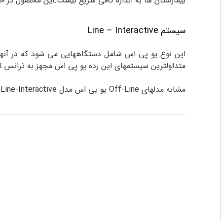
بیمارستان ها به اندازه کافی سریع نیست.این محصول در ح
سیستم Line – Interactive
متداولترین سیستمهای این رده یو پی اس مجهز به ترانس Buck/Boost وترانس ferrorvesonat می باشد.
مشابه مدلهای Off-Line یو پی اس مدل Line-Interactive بار خود را از طریق مسیر Bypass تغذیه می کند وبراثر هر حادثه ای که سبب قطع برق شهر شود آن رابه اینورتر انتقال می دهد.