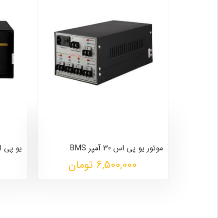
موتور یو پی اس 30 آمپر BMS
یو پی اس ۳۰ آمپر 
6,500,000 تومان