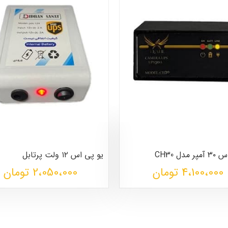
مدل CH30
یو پی اس ۱۲ ولت پرتابل
4،100،000
تومان
2،050،000 تومان