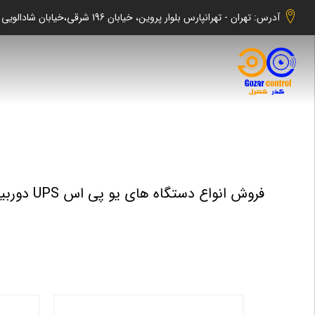
آدرس: تهران - تهرانپارس بلوار پروین، خیابان 196 شرقی،خیابان شادالویی جنوبی کوچه شهابی پلاک 140 واحد 2 -گذر کنترل
فروش انواع دستگاه های یو پی اس UPS دوربین مداربسته (برق اضطراری)