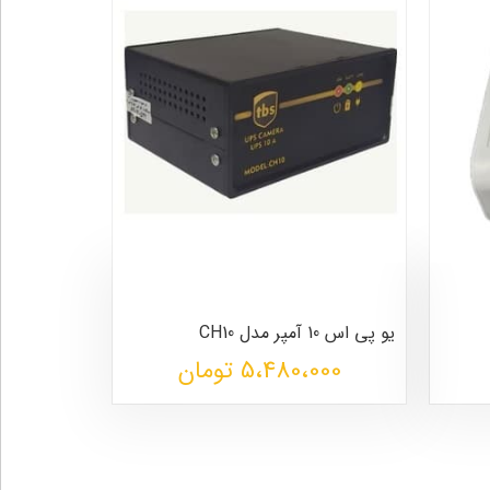
یو پی اس 10 آمپر مدل CH10
5،480،000 تومان