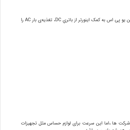
در ups های آفلاین دستگاه به طور مستقیم به برق شهر وصل است و تامین انرژی و شارژ خود را از این برق شهری تامین می‌کند.این یو پی اس به کمک اینورتر از باتریِ DC، تغذیه‌ی بار AC را
ای داخل ادارات و شرکت ها ،اما این سرعت برای لوازم حساس مثل تجهیزات