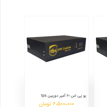
یو پی اس 20 آمپر دوربین tps
6،500،000 تومان