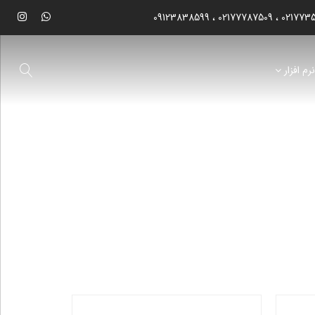
09123838599
02177787509
021773
رم افزار