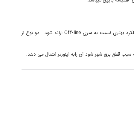
ن همیشه پایین میباشد.
این نوع یو پی اس شامل دستگاههایی می شود که در آنها سعی شده با اضافه کردن سیستم تنظیم ولتاژ در مسیر By pass عملکرد بهتری نسبت به سری Off-line ارائه شود . دو نوع از