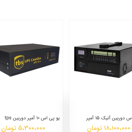
دوربین آنیک 15 آمپر
یو پی اس 10 آمپر دوربین tps
18،100،000
تومان
5،300،000 تومان