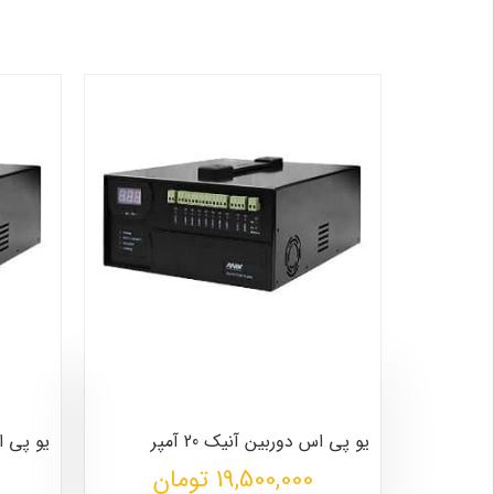
یو پی اس دوربین آنیک 20 آمپر
یو پی اس 
19,500,000 تومان