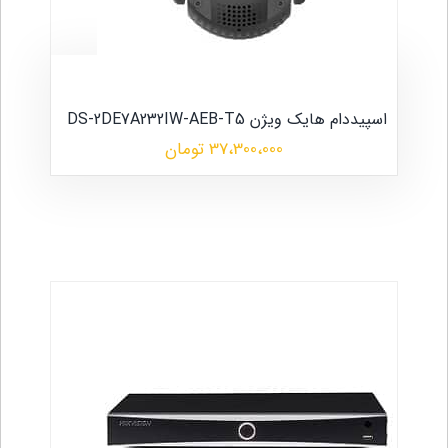
اسپیددام هایک ویژن DS-2DE7A232IW-AEB-T5
37،300،000 تومان