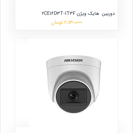
دوربین
هایک ویژن 2CE16D3T-IT3F
2،130،000 تومان