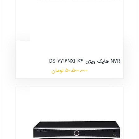
NVR هایک ویژن
DS-7716NXI-K4
50،500،000 تومان