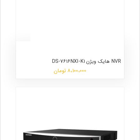
NVR هایک ویژن
DS-7616NXI-K1
8،100،000 تومان