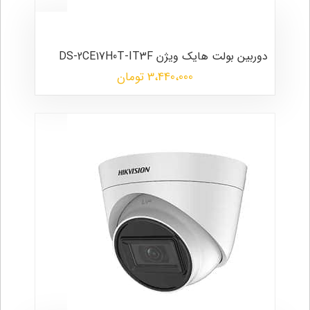
دوربین بولت هایک ویژن DS-2CE17H0T-IT3F
3،440،000 تومان