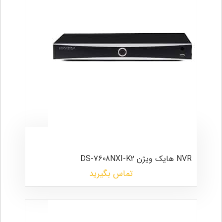
NVR هایک ویژن DS-7608NXI-K2
تماس بگیرید