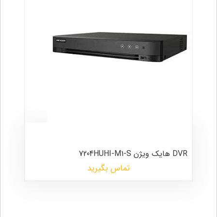
DVR هایک ویژن 7204HUHI-M1-S
تماس بگیرید