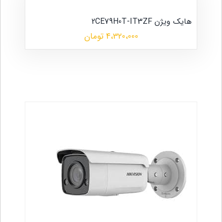
هایک ویژن 2CE79H0T-IT3ZF
4،320،000 تومان