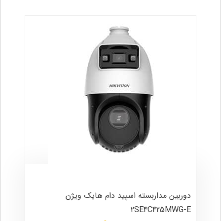
دوربین مداربسته اسپید دام هایک ویژن
2SE4C425MWG-E