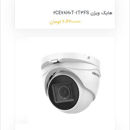
هایک ویژن 2CE78H0T-IT3FS
2،420،000 تومان