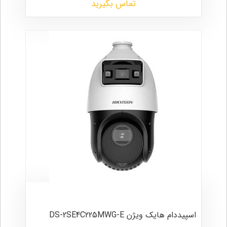
تماس بگیرید
اسپیددام هایک ویژن DS-2SE4C225MWG-E