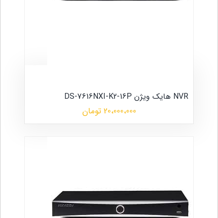
NVR هایک ویژن DS-7616NXI-K2-16P
20،000،000 تومان