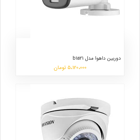
دوربین داهوا مدل b1a21
5،120،000 تومان