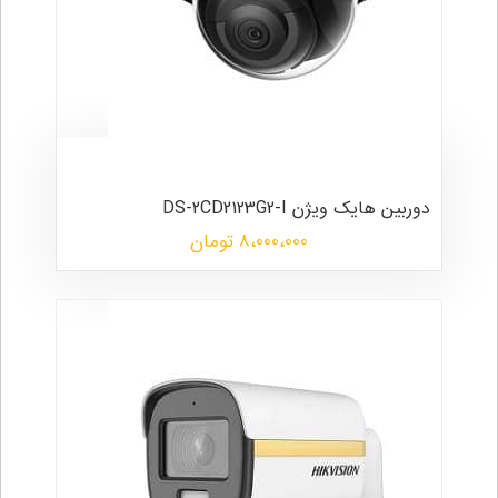
دوربین هایک ویژن DS-2CD2123G2-I
8،000،000 تومان