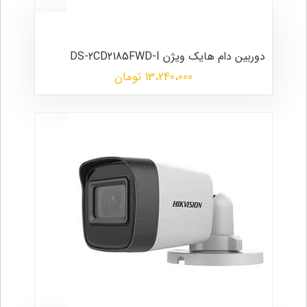
دوربین دام هایک ویژن DS-2CD2185FWD-I
13،240،000 تومان