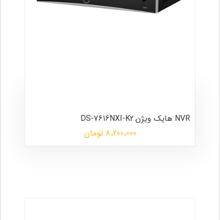
NVR هایک ویژن
DS-7616NXI-K2
8،200،000 تومان