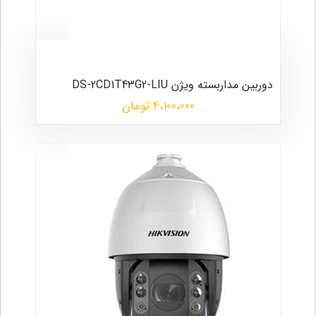
دوربین مداربسته ویژن DS-2CD1T43G2-LIU
4،100،000 تومان