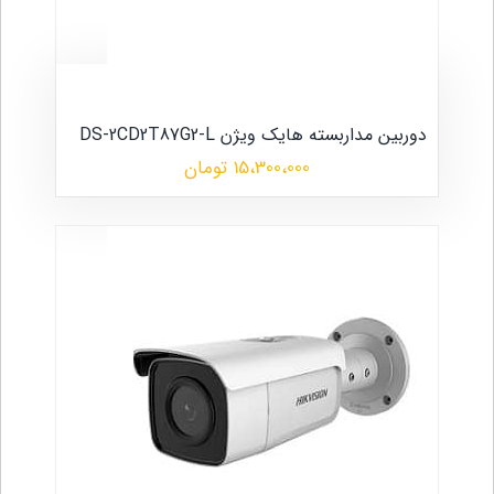
دوربین مداربسته هایک ویژن DS-2CD2T87G2-L
15،300،000 تومان