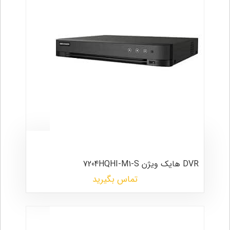
DVR هایک ویژن 7204HQHI-M1-S
تماس بگیرید