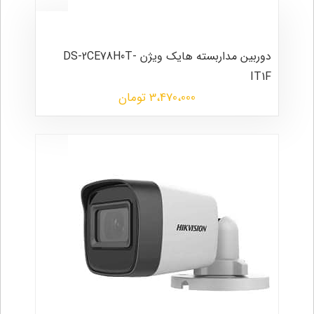
دوربین مداربسته هایک ویژن DS-2CE78H0T-
IT1F
3،470،000 تومان