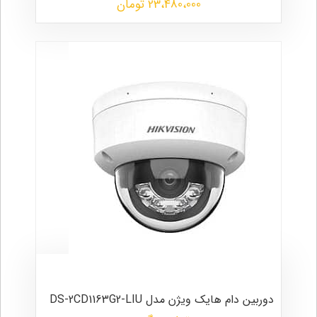
23،480،000 تومان
دوربین دام هایک ویژن مدل DS-2CD1163G2-LIU