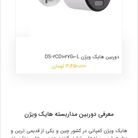
دوربین هایک ویژن DS-2CD1027G0-L
3،450،000 تومان
معرفی دوربین مداربسته هایک ویژن
هایک ویژن کمپانی در کشور چین و یکی از قدیمی ترین و