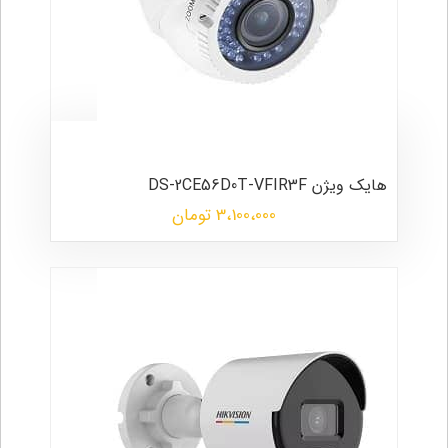
هایک ویژن DS-2CE56D0T-VFIR3F
3،100،000 تومان