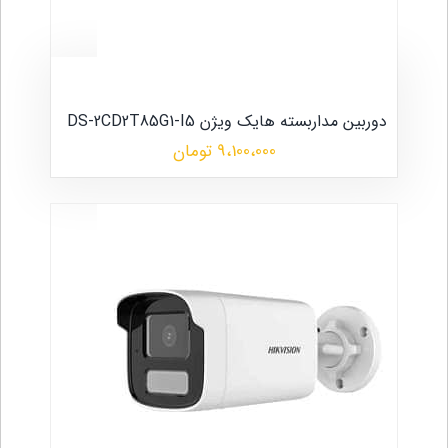
دوربین مداربسته هایک ویژن DS-2CD2T85G1-I5
9،100،000 تومان