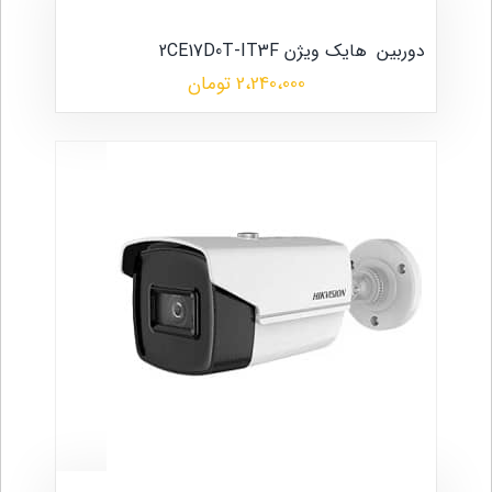
دوربین
هایک ویژن 2CE17D0T-IT3F
2،240،000 تومان