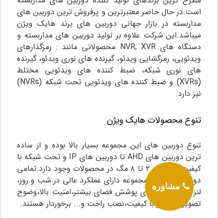
مطرح ترین برندهای تولید کننده دوربین های مداربسته
است.در حال حاضر معتبرترین و پرفروش ترین دوربین های
مداربسته در بازار جهانی دوربین های برند هایک ویژن
میباشد.این شرکت علاوه بر تولید دوربین های مداربسته و
دستگاه های NVR, XVR محصولاتی مانند : رمزگذارهای
ویدئویی، رمزگشایی ویدئو، گیرنده های نوری ویدئو، گیرنده
های نوری شبکه، ضبط کننده های ویدئویی مختلط
(XVRs) و ضبط کننده های ویدئویی تحت شبکه (NVRs)
نیز دارد.
تنوع محصولات هایک ویژن
تنوع دوربین های این مجموعه بسیار بالا بوده و از ساده
ترین دوربین های AHD تا دوربین های IP و تحت شبکه با
کیفیت تصویری ۲ تا ۸ مگ در محصولات وجود دارد.تمامی
دوربین های این مجموعه دارای عملکرد عالی در شب و روز،
مشاوره
لنز های وسیع برای پوشش فضای بیشتر،امنیت بالا،وضوح
تصویری بسیار با کیفیت،نصب راحت و... برخوردار هستند.