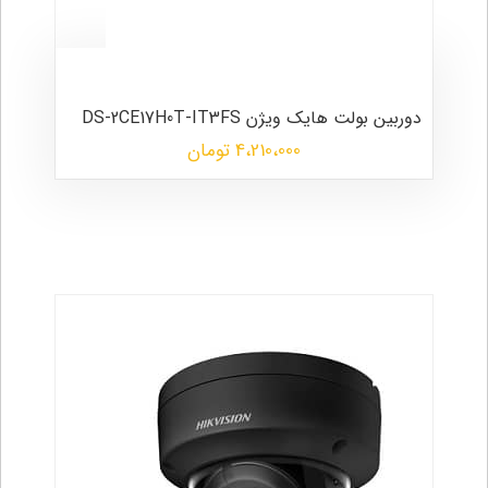
دوربین بولت هایک ویژن DS-2CE17H0T-IT3FS
4،210،000 تومان