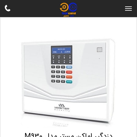
دزدگیر اماکن مستر مدل M930