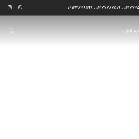
09123838599
02177787509
021773
رم افزار