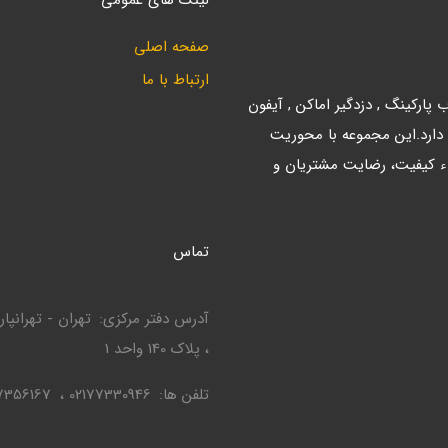
لینک های عمومی
صفحه اصلی
ارتباط با ما
ارکینگ , دزدگیر اماکن , آیفون
 دارد.این مجموعه با محوریت
ء کیفیت، رضایت مشتریان و
تماس
آدرس دفتر مرکزی
، پلاک 140 واحد 1
تلفن ها
02177330946
7356167