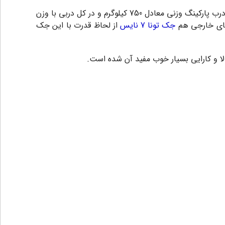
شفت این جک ۶۰ سانتی‌متر می‌باشد و مناسب درب‌های با عرض هر لنگه ۴ متر است‌. قدرت جابجایی این محصول برای هر لنگه درب پارکینگ وزنی معادل 750 کیلوگرم و در کل دربی با وزن
دهای خارجی هم
جک تونا 7 نایس
از لحاظ قدرت با این جک
ا و کارایی بسیار خوب مفید آن شده است.