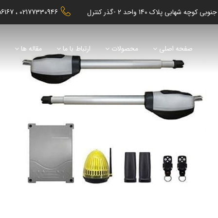
56167
02177330946
صفحه اصلی
محصولات
ارتباط با ما
مقاله ها
ن