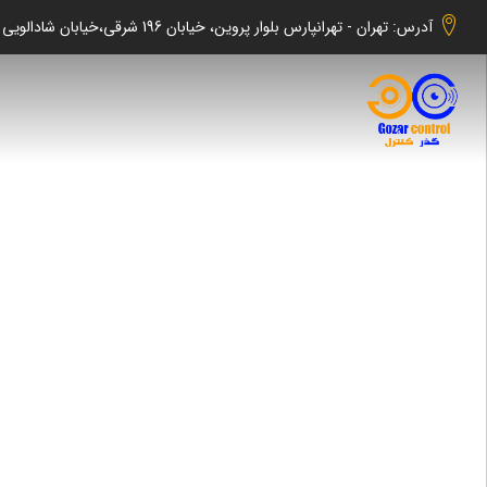
آدرس: تهران - تهرانپارس بلوار پروین، خیابان 196 شرقی،خیابان شادالویی جنوبی کوچه شهابی پلاک 140 واحد 2 -گذر کنترل