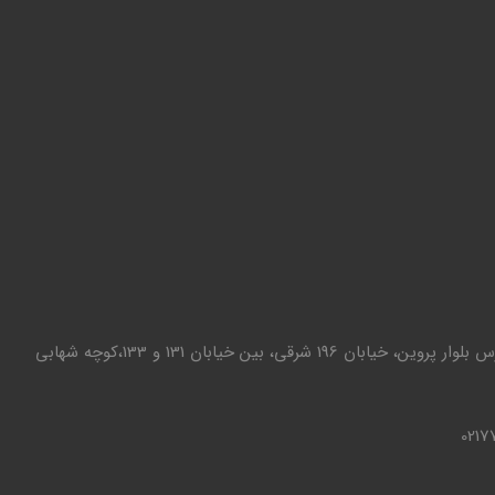
تهران - تهرانپارس بلوار پروین، خیابان 196 شرقی، بین خیابان 131 و 133،کوچه شهابی
0217