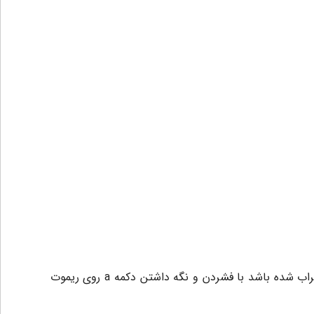
از دیگر قابلیت‌های مدار فرمان این محصول کارکرد اضطراری درب در زمان خرابی چشمی می‌باشد( اگر درب باز بماند و چشمی خراب شده باشد با فشردن و نگه داشتن دکمه a روی ریموت