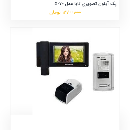
پک آیفون تصویری تابا مدل 70-5
13،100،000 تومان