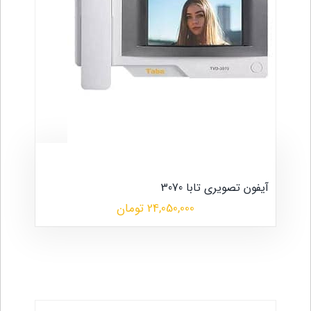
آیفون تصویری تابا 3070
24,050,000 تومان