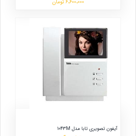
6،600،000 تومان
آیفون تصویری تابا مدل 1043M