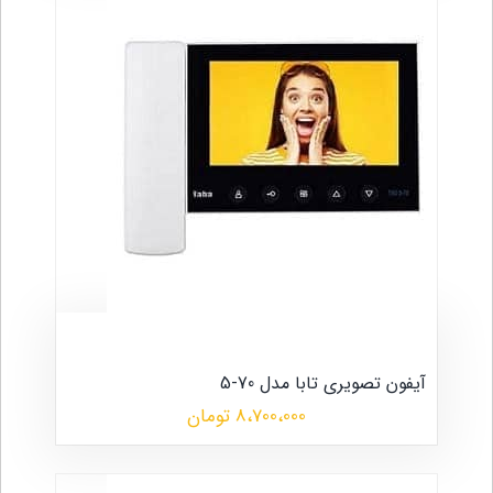
آیفون تصویری تابا مدل 70-5
8،700،000 تومان