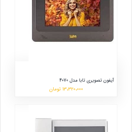
آیفون تصویری تابا مدل 4070
13،320،000 تومان