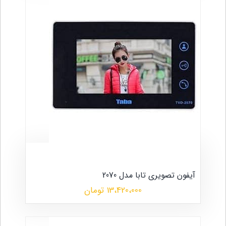
آیفون تصویری تابا مدل 2070
13،420،000 تومان