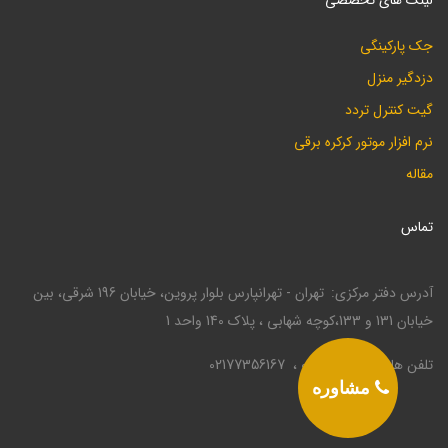
جک پارکینگی
دزدگیر منزل
گیت کنترل تردد
نرم افزار موتور کرکره برقی
مقاله
تماس
آدرس دفتر مرکزی
تهران - تهرانپارس بلوار پروین، خیابان 196 شرقی، بین
خیابان 131 و 133،کوچه شهابی ، پلاک 140 واحد 1
تلفن ها
02177330946
02177356167
مشاوره