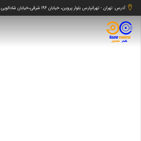
آدرس: تهران - تهرانپارس بلوار پروین، خیابان 196 شرقی،خیابان شادالویی جنوبی کوچه شهابی پلاک 140 واحد 2 -گذر کنترل