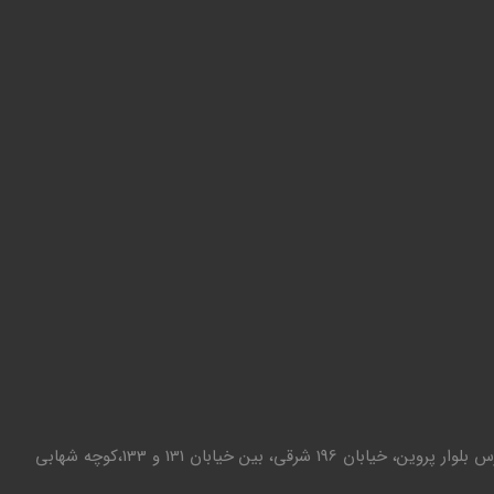
تهران - تهرانپارس بلوار پروین، خیابان 196 شرقی، بین خیابان 131 و 133،کوچه شهابی