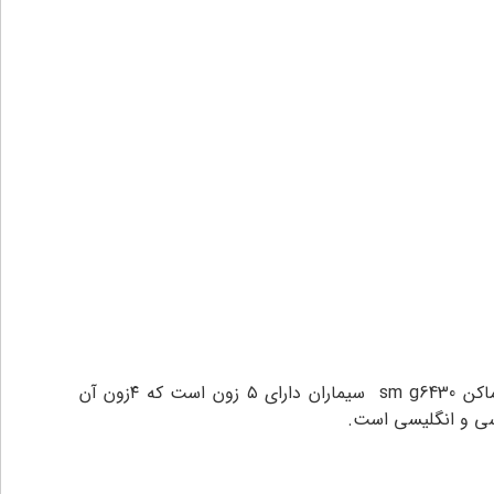
به کمک اپلیکیشن در هر جای ایران که باشید بدون نیاز به اینترنت می توانید دستگاه خود را فعال و غیرفعال نماید. دزدگیر اماکن sm g6430 سیماران دارای ۵ زون است که ۴زون آن
سی و انگلیسی است.