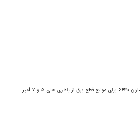
همچنین این دزدگیر اماکن قابلیت برنامه ریزی بابت یک زون به صورت ۲۴ ساعته و یا حالت نیمه فعال دارد .دزدگیر اماکن سیماران ۶۴۳۰ برای مواقع قطع برق از باطری های ۵ و ۷ آمپر