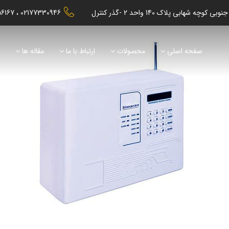
56167
02177330946
صفحه اصلی
محصولات
ارتباط با ما
مقاله ها
ن