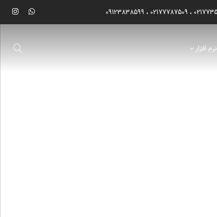
09123838599
02177787509
021773
رم افزار