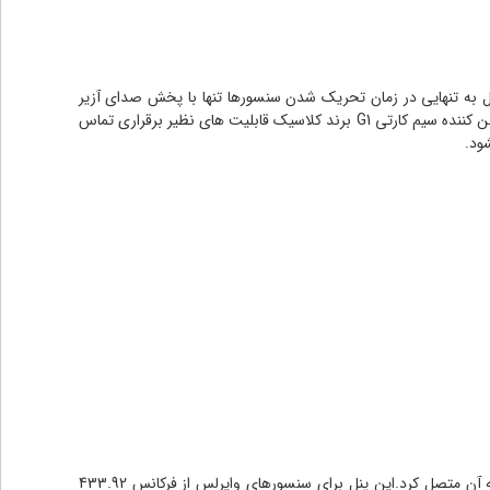
ن پنل به تنهایی در زمان تحریک شدن سنسورها تنها با پخش صدای آزیر
اطلاع رسانی را انجام میدهد.اما نکته بسیار مهم این است که این دستگاه قابلیت اتصال به تلفن کننده سیم کارتی را دارد.با اتصال پنل Z4 کلاسیک به تلفن کننده سیم کارتی G1 برند کلاسیک قابلیت های نظیر برقراری تماس
ود.
پنل z4 کلاسیک از کامل ترین پنل های دزدگیر اماکن است که میتواند چشمی سیمدار و بیسیم و همچنان دیگر سنسورها مانند مگمت، شوک و... را به آن متصل کرد.این پنل برای سنسورهای وایرلس از فرکانس 433.92