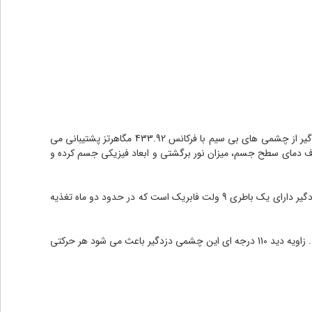
دزدگیر کلاسیک دارای 4 زون می باشد که می توان به آن چشمی با سیم و یا مگنت و انواع سنسور های دزدگیر را به آنها وصل نمود. همچنین این دزدگیر از چشمی های بی سیم با فرکانس 433.92 مگاهرتز پشتیبانی می
وع به ارزیابی اختلاف دمای سطح جسم، میزان نور برگشتی و ابعاد فیزیکی جسم کرده و
چشمی دزدگیر کلاسیک بی سیم که در حال حاضر FOX2 نام دارد کاملا با این دستگاه سازگار است و از کیفیت بالایی بهره می برد. این چشمی حرکتی دزدگیر دارای یک باطری 9 ولت فابریک است که در حدود دو ماه تغذیه
چشمی دزدگیر کلاسیک سیمی که ALPHA PLUS نام دارد، مطمئن ترین سنسور تولیدی این شرکت است که برق خود را از مرکز کلاسیک دریافت می کند. زاویه دید 110 درجه ای این چشمی دزدگیر باعث می شود هر حرکتی