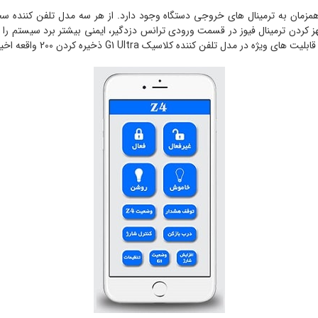
و ۲ بلندگوی ۳۰ واتی شیپوری به طور همزمان به ترمینال های خروجی دستگاه وجود دارد. از هر سه مد
 کردن ترمینال فیوز در قسمت ورودی ترانس دزدگیر، ایمنی بیشتر برد سیستم را ت
 های ویژه در مدل تلفن کننده کلاسیک G1 Ultra ذخیره کردن 200 واقعه اخیر در حافظه خود می باشد .