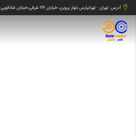
آدرس: تهران - تهرانپارس بلوار پروین، خیابان 196 شرقی،خیابان شادالویی جنوبی کوچه شهابی پلاک 140 واحد 2 -گذر کنترل