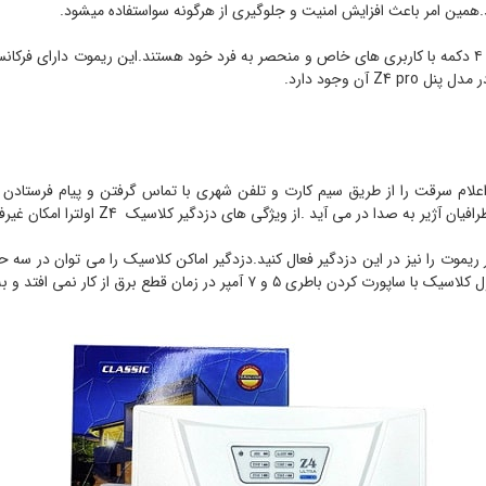
.همین امر باعث افزایش امنیت و جلوگیری از هرگونه سواستفاده میشود.
گیر اماکن کلاسیک Z4 اولترا به همراه تلفن کننده سیمکارتی G1 ،اعلام سرقت را از طریق سیم کارت و تلفن شهری ب
ویژگی های دزدگیر کلاسیک Z4 اولترا امکان غیرفعال کردن زون ۲۴ ساعته به وسیله ریموت است.
یموت را نیز در این دزدگیر فعال کنید.دزدگیر اماکن کلاسیک را می توان در سه ح
 قطع برق از کار نمی افتد و به فعالیت خود ادامه می‌دهد.