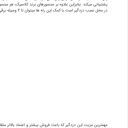
در محل نصب دزدگیر است.با کمک این رله ها میتوان تا ۴ وسیله برقی کم مصرف را در محل نصب از راه دور و نزدیک روشن و خاموش کرد.