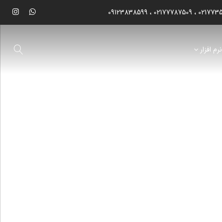
09123838599
02177787509
021773
رم افزار