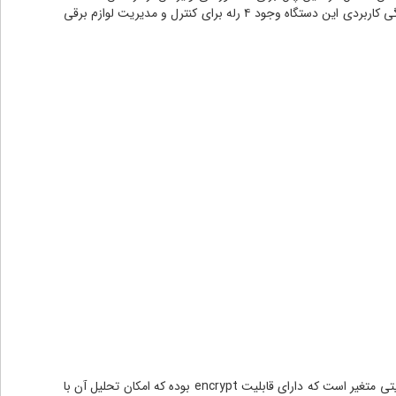
پشتیبانی میکند. بنابراین علاوه بر سنسورهای برند کلاسیک، هر سنسور وایرلسی که این فرکانس را داشته باشد امکان اتصال به پنل Z4 را دارد.دیگر ویژگی کاربردی این دستگاه وجود ۴ رله برای کنترل و مدیریت لوازم برقی
مهمترین مزیت این دزدگیر که باعث فروش بیشتر و اعتماد بالاتر متقاضیان به آن شده، وجود ریموت کنترل های تراکد آن می‌باشد.رمز این ریموت ۶۴ بیتی متغیر است که دارای قابلیت encrypt بوده که امکان تحلیل آن با