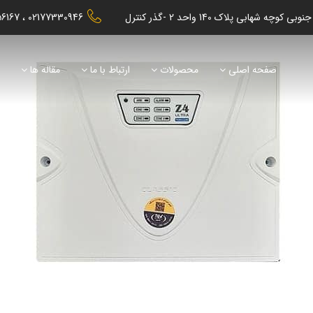
56167
02177330946
صفحه اصلی
محصولات
ارتباط با ما
مقاله ها
ن