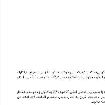
ل های دزدگیر بوده که با کیفیت عالی خود و عملکرد دقیق و به موقع طرفداران
اع اماکن مسکونی،ادارات،شرکت خل،کارکاه سوله،مطب،بانک و....امکان
زیبایی ظاهری ، نصب و کارکرد ساده،به کار گیری به روزترین تکنولوژی ها این پنل ایرانی را نسبت به دیگر برندهای مشابه در بازار متمایز ساخته است.با نصب پنل دزدگیر اماکن کلاسیک ‌Z4 به عنوان یه سیستم هشدار
ی ، سیستم شروع به اطلاع رسانی میکند و اقدامات لازم انجام می
سه نمایید.