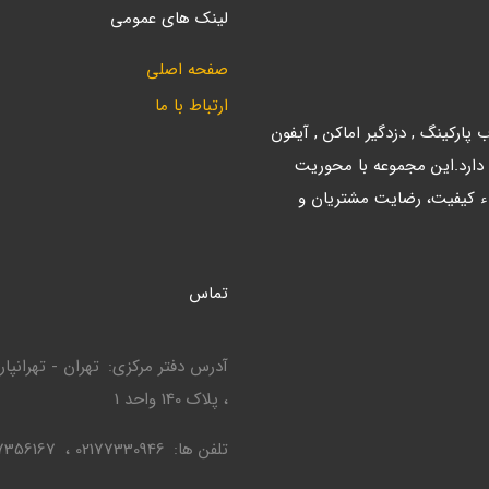
لینک های عمومی
صفحه اصلی
ارتباط با ما
ارکینگ , دزدگیر اماکن , آیفون
 دارد.این مجموعه با محوریت
ء کیفیت، رضایت مشتریان و
تماس
آدرس دفتر مرکزی
، پلاک 140 واحد 1
تلفن ها
02177330946
7356167