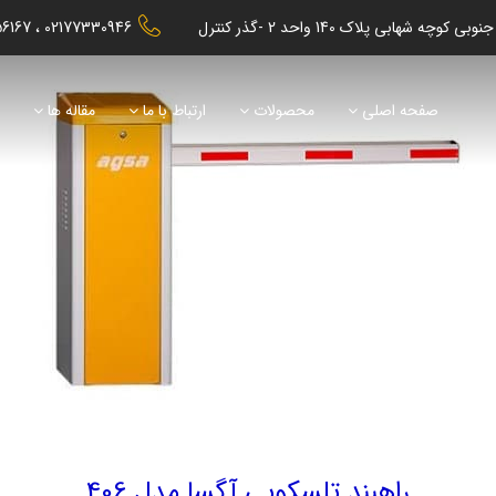
56167
02177330946
صفحه اصلی
محصولات
ارتباط با ما
مقاله ها
ن
راهبند تلسکوپی آگسا مدل 406