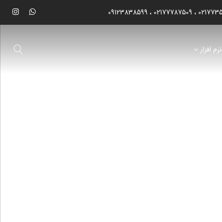
09123838599
02177787509
021773
رم افزار