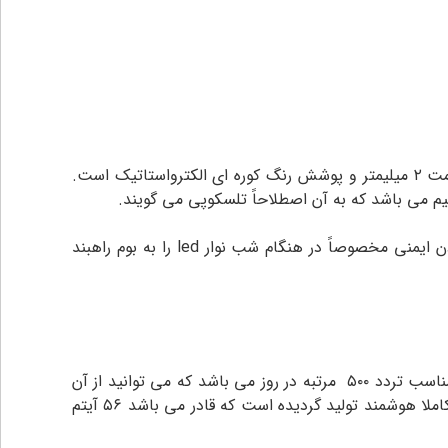
راهبند آگسا 406 محصول اقتصادی شرکت آرمان گستر آناهیتا در ایران است. راهبند آگسا 406 دارای جنس بدنه از فولاد با ضخامت ۲ میلیمتر و پوشش رنگ کوره ای الکترواستاتیک است.
همچنین این راهبند قادر است انواع بوم های تاشو ۹۰ تا ۱۸۰ درجه و بوم های فنس را ساپورت کند. شما می توانید برای بالا بردن ایمنی مخصوصاً در هنگام شب نوار led را به بوم راهبند
موتور راهبند آگسا ۴۰۶ الکترومکانیک با ولتاژ کاری ۲۲۰ ولت و توان مصرفی ۱۱۰ وات است، که با این مشخصات فنی این راهبند مناسب تردد ۵۰۰ مرتبه در روز می باشد که می توانید از آن
برای ورودی انواع ساختمان های مسکونی ،اداری، تجاری با میزان تردد بالا استفاده کنید. مدار فرمان راهبند آگسا ۴۰۶ به صورت کاملا هوشمند تولید گردیده است که قادر می باشد ۵۶ آیتم