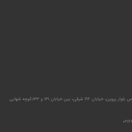
تهران - تهرانپارس بلوار پروین، خیابان 196 شرقی، بین خیابان 131 و 133،کوچه شهابی
0217