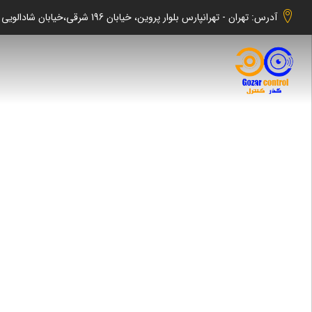
آدرس: تهران - تهرانپارس بلوار پروین، خیابان 196 شرقی،خیابان شادالویی جنوبی کوچه شهابی پلاک 140 واحد 2 -گذر کنترل