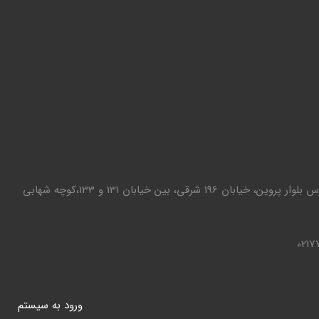
تهران - تهرانپارس بلوار پروین، خیابان 196 شرقی، بین خیابان 131 و 133،کوچه شهابی
0217
ورود به سيستم