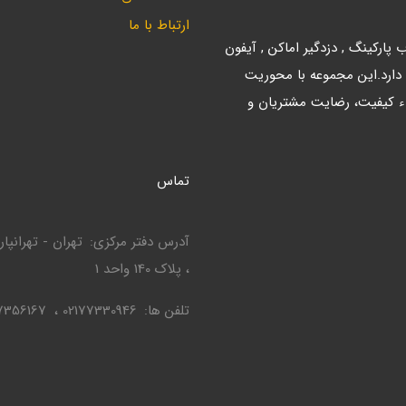
ارتباط با ما
ارکینگ , دزدگیر اماکن , آیفون
 دارد.این مجموعه با محوریت
ء کیفیت، رضایت مشتریان و
تماس
آدرس دفتر مرکزی
، پلاک 140 واحد 1
تلفن ها
02177330946
7356167