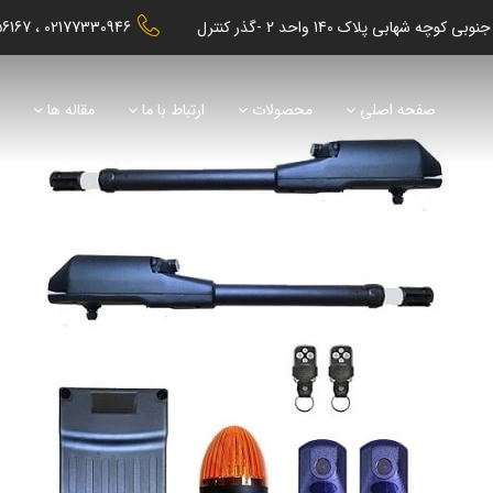
56167
02177330946
صفحه اصلی
محصولات
ارتباط با ما
مقاله ها
ن