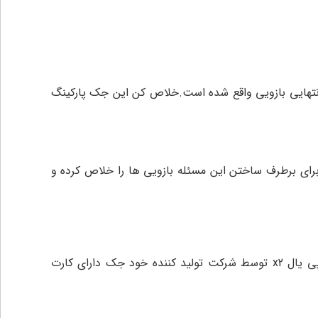
ه دارد که تقریبا در انتهایی بازویی واقع شده است.خلاص کن این جک پارکینگ
برای برطرف ساختن این مسئله بازویی ها را خلاص کرده و
جک یال x2 دارای 36 ماه گارانتی شرکتی میباشد و از خدمات 10 ساله پس از فروش در سراسر کشور استفاده میکند. جک بازویی یال x2 توسط شرکت تولید کننده خود جک دارای کارت