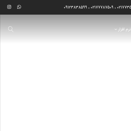
09123838599
02177787509
021773
رم افزار