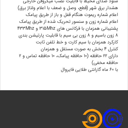
شنود صدای محیط با قابلیت نصب میکروفن خارجی
هشدار برق شهر (قطع، وصل و ضعف با اعلام ولتاژ برق)
اعلام شماره ریموت هنگام قفل و باز از طریق پیامک
اعلام شماره زون و سنسور تحریک شده از طریق پیامک
پشتیبانی همزمان با فرکانس های 315Mhz و 433Mhz
8 زون باسیم و 8 زون بی سیم با قابلیت پارتیشن بندی
کارکرد همزمان با سیم کارت و خط تلفن ثابت
کنترل 4 بخش به صورت مستقل و همزمان
دارای 22 حافظه (10 حافظه پیامک، 10 حافظه تماس و 2
حافظه مخفی)
با 60 ماه گارانتی طلایی فایروال