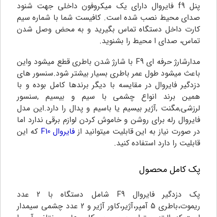
پنل f9 فایروال دارای یک میکروفون داخلی جهت شنود
صدای محیط نصب شده است. کافیست شما با شماره سیم
کارت داخل دستگاه تماس بگیرید و به محض وصل شدن
تماس، صدای ا محیط را بشنوید.
مدارشارژ حرفه ای F9 با شارژ شدن باطری قطع میشود واین
باعث میشود طول عمر باطری بسیار بیشتر شود.سنسور های
دزدگیر فایروال در مقایسه با دیگر برندها کامل بوده و با
همین برند انواع چشمی با سیم و بیسیم ,سنسور
لرزشی,مگنت ,آژیر بیسیم یا باسیم و پدال را دارد.این مدل
فایروال رله برای روشن و خاموش کردن لوازم برقی ندارد اما
در صورت نیاز به این قابلیت میتوانید از
فایروال F10
که این
قابلیت را دارد استفاده کنید.
پک کامل محصول
پک دزدگیر فایروال F9 شامل دستگاه با 2 عدد
ریموت،باطری 5 آمپر،آژیر،کاور آژیر و 2 عدد چشمی سیمدار