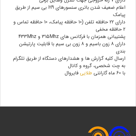
دارای 7 رله خروجی جهت کنترل وسایل برقی
اعلام ضعیف شدن باتری سنسورهای H9 بی سیم از طریق
پیامک
دارای 22 حافظه تلفن (10 حافظه پیامک، 10 حافظه تماس و
2 حافظه مخفی
پشتیبانی همزمان با فرکانس های 315Mhz و 433Mhz
دارای 8 زون باسیم و 8 زون بی سیم با قابلیت پارتیشن
بندی
ارسال کلیه گزارش ها و هشدارهای دستگاه از طریق تلگرام
به چت شخصی، گروه و کانال
با 60 ماه گارانتی
طلایی
فایروال