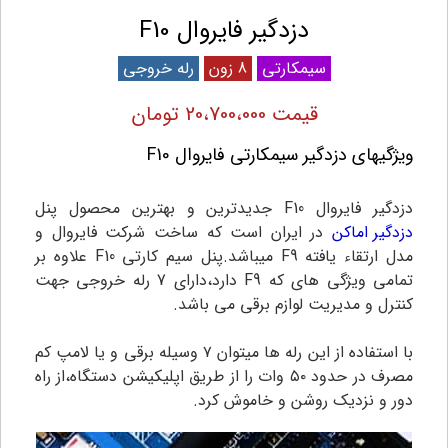
دزدگیر فایروال F10
سیمکارتی
8 زون
رله خروجی
قیمت 20،700،000 تومان
ویژگیهای دزدگیر سیمکارتی فایروال F10
دزدگیر فایروال F10 جدیدترین و بهترین محصول پنل
دزدگیر اماکن
در ایران است که ساخت شرکت فایروال و
مدل ارتقاء یافته F9 میباشد.
پنل سیم کارتی F10 علاوه بر
تمامی ویژگی های که F9 دارد،دارای 7 رله خروجی جهت
کنترل و مدیریت لوازم برقی می باشد.
با استفاده از این رله ها میتوان ۷ وسیله برقی و یا لامپ کم
مصرف در حدود ۵۰ وات را از طریق اپلیکیشن دستگاه،از راه
دور و نزدیک روشن و خاموش کرد.