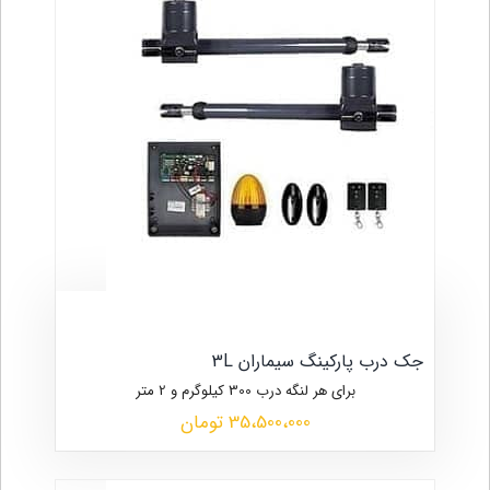
جک درب پارکینگ سیماران 3L
برای هر لنگه درب 300 کیلوگرم و 2 متر
35،500،000 تومان