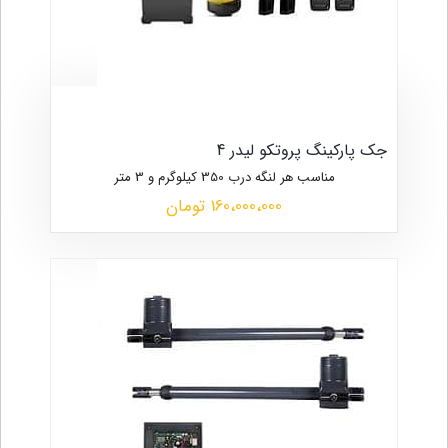
جک پارکینگ پروتکو لیدر 4
مناسب هر لنگه درب 350 کیلوگرم و 3 متر
160،000،000 تومان