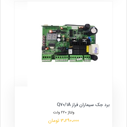
برد جک سیماران فراز Q70/1A
ولتاژ 220 ولت
3،290،000 تومان