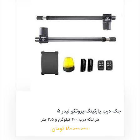
جک درب پارکینگ پروتکو لیدر 5
هر لنگه درب 400 کیلوگرم و 2.5 متر
180،000،000 تومان