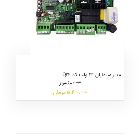
مدار سیماران 24 ولت کد Q24
433 مگاهرتز
5،400،000 تومان