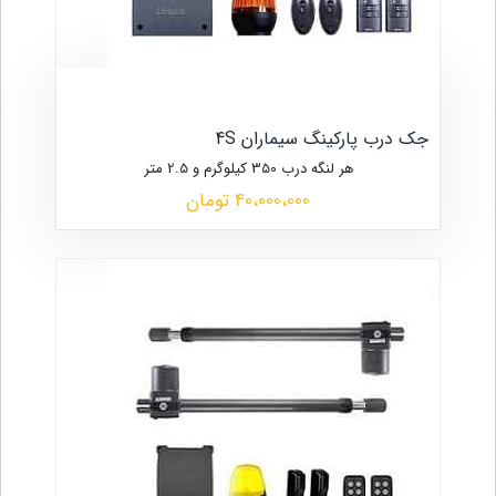
جک درب پارکینگ سیماران 4S
هر لنگه درب 350 کیلوگرم و 2.5 متر
40،000،000 تومان