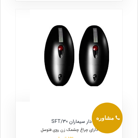
مشاوره
چشمی فلاشر دار سیماران SFT/30
دارای چراغ چشمک زن روی فتوسل