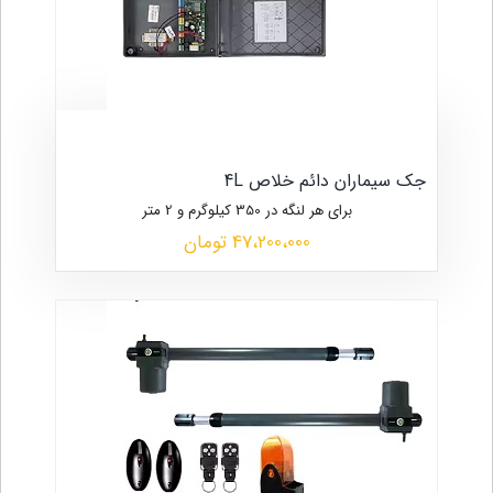
جک سیماران دائم خلاص 4L
برای هر لنگه در 350 کیلوگرم و 2 متر
47،200،000 تومان