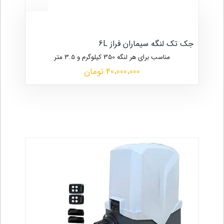
جک تک لنگه سیماران فراز 6L
مناسب برای هر لنگه 350 کیلوگرم و 3.5 متر
40،000،000 تومان