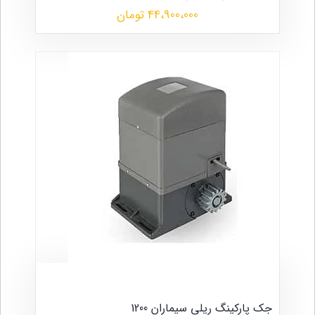
44،900،000 تومان
جک پارکینگ ریلی سیماران 1200