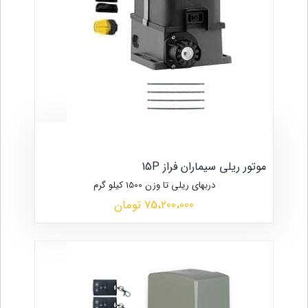
موتور ریلی سیماران فراز 15P
دربهای ریلی تا وزن 1500 کیلو گرم
75،200،000 تومان