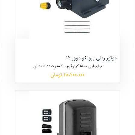
موتور ریلی پروتکو موور 15
جابجایی 1500 کیلوگرم ، 4 متر دنده شانه ای
110،200،000 تومان