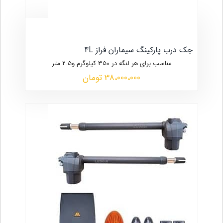
جک درب پارکینگ سیماران فراز 4L
مناسب برای هر لنگه در 350 کیلوگرم و2.5 متر
38،000،000 تومان