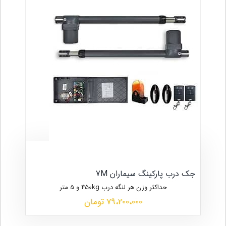
جک درب پارکینگ سیماران 7M
حداکثر وزن هر لنگه درب 450kg و 5 متر
79،200،000 تومان