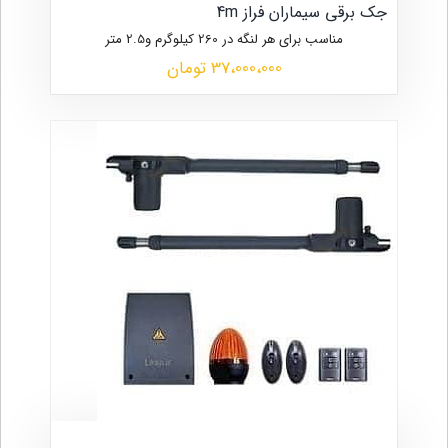
جک برقی سیماران فراز 4m
مناسب برای هر لنگه در 260 کیلوگرم و2.5 متر
37،000،000 تومان