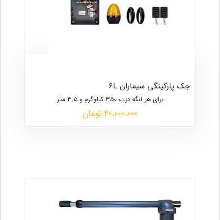
جک پارکینگی سیماران 6L
برای هر لنگه درب 350 کیلوگرم و 3.5 متر
40،000،000 تومان