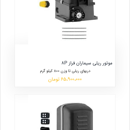
موتور ریلی سیماران فراز 8P
دربهای ریلی تا وزن 800 کیلو گرم
65،900،000 تومان