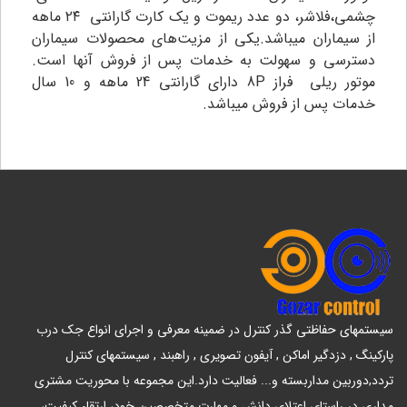
چشمی،فلاشر، دو عدد ریموت و یک کارت گارانتی ۲۴ ماهه
از سیماران میباشد.یکی از مزیت‌های محصولات سیماران
دسترسی و سهولت به خدمات پس از فروش آنها است.
موتور ریلی فراز 8P دارای گارانتی 24 ماهه و 10 سال
خدمات پس از فروش میباشد.
سیستمهای حفاظتی گذر کنترل در ضمینه معرفی و اجرای انواع جک درب
پارکینگ , دزدگیر اماکن , آیفون تصویری , راهبند , سیستمهای کنترل
تردد,دوربین مداربسته و... فعالیت دارد.این مجموعه با محوریت مشتری
مداری در راستای اعتلای دانش و مهارت متخصصین خود، ارتقاء کیفیت،