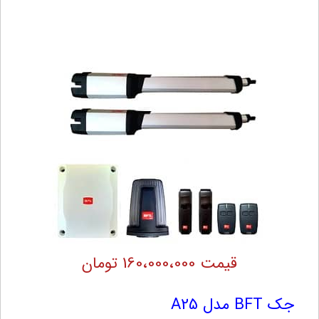
قیمت 160،000،000 تومان
جک BFT مدل A25