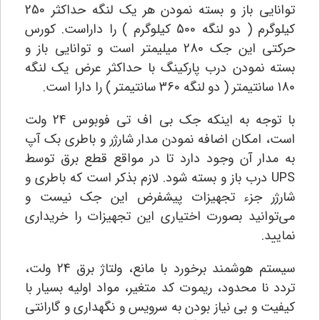
توانایی باز و بسته نمودن هر یک لنگه حداکثر 250
کیلوگرم ( دو لنگه 500 کیلوگرم ) را داراست. کورس
حرکتی این جک 280 میلیمتر است و توانایی باز و
بسته نمودن درب پارکینگ با حداکثر عرض یک لنگه
180 سانتیمتر ( دو لنگه 360 سانتیمتر ) را دارا است.
با توجه به اینکه جک بی اف تی فوبوس 24 ولت
است، امکان اضافه نمودن مدار شارژر و باطری بک آپ
به مدار آن وجود دارد تا در مواقع قطع برق توسط
UPS درب باز و بسته شود. لازم بذکر است که باطری و
شارژر جزء تجهیزات پیشفرض این جک نیست و
می‌توانید بصورت اختیاری این تجهیزات را خریداری
نمایید.
سیستم هوشمند برخورد با مانع، ولتاژ برق 24 ولت،
تردد نا محدود، ریموت کد متغیر، مواد اولیه بسیار با
کیفیت و بی نیاز بودن به سرویس و نگهداری و گارانتی