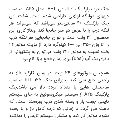
جک درب پارکینگ ایتالیایی BFT مدل A25 مناسب
دربهای دولنگه لولایی طراحی شده است. شفت این
جک پارکینگ ۴۰ سانتی‌متر می‌باشد که می‌تواند هر
لنگه درب را تا عرض دو متر جابجا کند .ولتاژ کاری این
محصول ۲۴ ولت است و توان جابجایی هر لنگه درب
را تا وزن ۳۵۰ الی ۴۰۰ کیلوگرم دارد. از مزیت موتور ۲۴
ولت نسبت به موتور ۲۲۰ ولت می‌توان به پشتیبانی از
باتری بک آپ (ups) برای زمان قطع برق نام برد.
همچنین موتورهای ۲۴ ولت در زمان کارکرد بالا به
راحتی داغ نمی کند بنابراین جک bft a25 مناسب
ساختمان هایی با تعداد تردد بالا می باشد.جک
پارکینگ A25 از سیستم میکروسوئیچ به جای سیستم
تایمی جهت باز و بسته شدن درب بهره‌مند است، که
باعث می گردد تا زمانی که درب کامل باز و یا بسته
نشود موتور کار کند و مشکل سیستم تایمی را نداشته