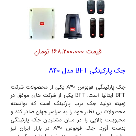
قیمت 168،200،000 تومان
جک پارکینگی BFT مدل A40
جک پارکینگی فوبوس
A40 یکی از محصولات شرکت
BFT ایتالیا است. BFT یکی از شرکت های موفق در
زمینه تولید جک درب پارکینگ است که توانسته
محصولات بی نظیر خود را به سراسر جهان صادر کند و
محبوبیت بالایی را در میان مشتریان جک پارکینگی
بدست آورد. جک فوبوس A40 در بازار ایران نیز