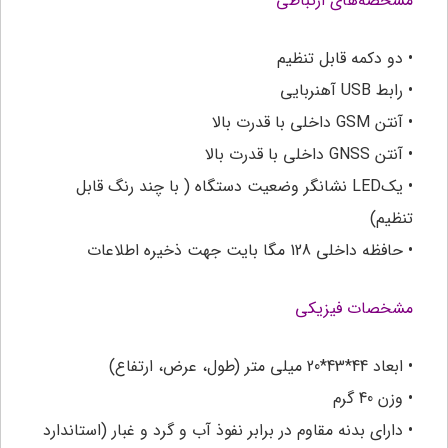
مشخصه‌های ارتباطی
• دو دکمه قابل تنظیم
• رابط USB آهنربایی
• آنتن GSM داخلی با قدرت بالا
• آنتن GNSS داخلی با قدرت بالا
• یکLED نشانگر وضعیت دستگاه ( با چند رنگ قابل
تنظیم)
• حافظه داخلی 128 مگا بایت جهت ذخیره اطلاعات
مشخصات فیزیکی
• ابعاد 44*43*20 میلی متر (طول، عرض، ارتفاع)
• وزن 40 گرم
• دارای بدنه مقاوم در برابر نفوذ آب و گرد و غبار (استاندارد