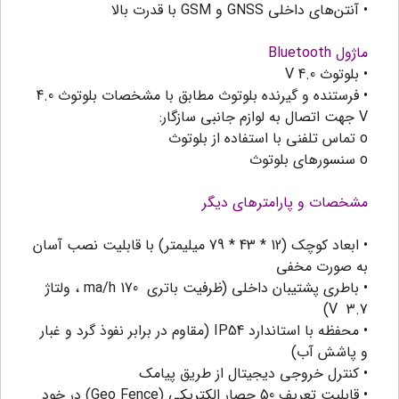
• آنتن‌های داخلی GNSS و GSM با قدرت بالا
ماژول Bluetooth
• بلوتوث 4.0 V
• فرستنده و گیرنده بلوتوث مطابق با مشخصات بلوتوث 4.0
V جهت اتصال به لوازم جانبی سازگار:
o تماس تلفنی با استفاده از بلوتوث
o سنسورهای بلوتوث
مشخصات و پارامترهای دیگر
• ابعاد کوچک (12 * 43 * 79 میلیمتر) با قابلیت نصب آسان
به صورت مخفی
• باطری پشتیبان داخلی (ظرفیت باتری ma/h 170 ، ولتاژ
V 3.7)
• محفظه با استاندارد IP54 (مقاوم در برابر نفوذ گرد و غبار
و پاشش آب)
• کنترل خروجی دیجیتال از طریق پیامک
• قابلیت تعریف 50 حصار الکتریکی (Geo Fence) در خود