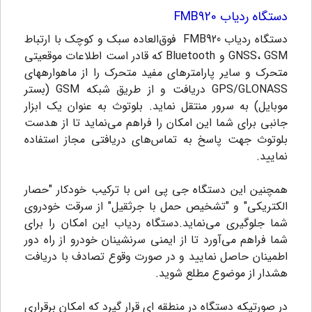
دستگاه ردیاب FMB920
دستگاه ردیاب FMB920 فوق‌العاده سبک و کوچک با ارتباط
GNSS، GSM و Bluetooth که قادر است اطلاعات موقعیتی
متحرک و سایر پارامترهای مفید متحرک را از ماهوارههای
GPS/GLONASS دریافت و از طریق شبکه GSM (بستر
موبایل) به سرور منتقل نماید. بلوتوث به عنوان یک ابزار
جانبی برای شما این امکان را فراهم می‌نماید تا از هدست
بلوتوث جهت پاسخ به تماس‌های دریافتی مجاز استفاده
نمایید.
همچنین این دستگاه جی پی اس با ترکیب خودکار "حصار
الکتریکی" و "تشخیص حمل با جرثقیل" از سرقت خودروی
شما جلوگیری می‌نماید.دستگاه ردیاب این امکان را برای
شما فراهم می‌آورد تا از ایمنی سرنشینان خودرو از راه دور
اطمینان حاصل نمایید و در صورت وقوع تصادف با دریافت
هشدار از موضوع مطلع شوید.
در صورتیکه دستگاه در منطقه ای قرار گیرد که امکان برقراری