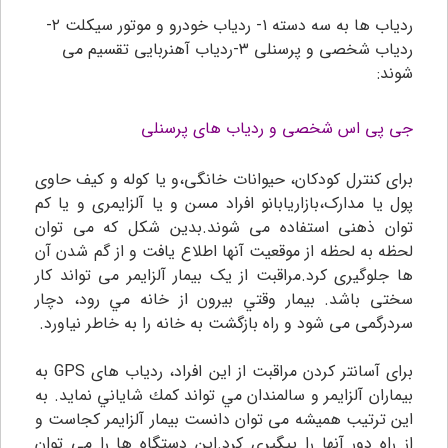
ردیاب ها به سه دسته ۱- ردیاب خودرو و موتور سیکلت ۲-
ردیاب شخصی و پرسنلی ۳-ردیاب آهنربایی تقسیم می
شوند:
جی پی اس شخصی و ردیاب های پرسنلی
برای کنترل کودکان، حیوانات خانگی،و یا کوله و کیف حاوی
پول یا مدارک،بازاریابانو افراد مسن و یا آلزایمری و یا کم
توان ذهنی استفاده می شوند.بدین شکل که می توان
لحظه به لحظه از موقعیت آنها اطلاع یافت و از گم شدن آن
ها جلوگیری کرد.مراقبت از یک بیمار آلزایمر می تواند کار
سختی باشد. بیمار وقتي بیرون از خانه مي رود، دچار
سردرگمی می شود و راه بازگشت به خانه را به خاطر نیاورد.
برای آسانتر کردن مراقبت از اين افراد، ردیاب های GPS به
بيماران آلزایمر و سالمندان مي تواند كمك شاياني نمايد. به
این ترتیب همیشه می توان دانست بیمار آلزایمر کجاست و
از راه دور آنها را پیگیری کرد.اين دستگاه ها را مي توان