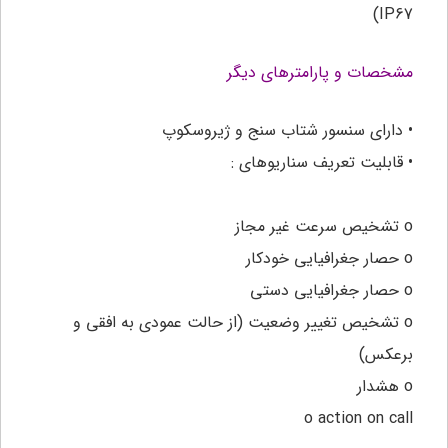
IP67)
مشخصات و پارامترهای دیگر
• دارای سنسور شتاب سنج و ژیروسکوپ
• قابلیت تعریف سناریوهای :
o تشخیص سرعت غیر مجاز
o حصار جغرافیایی خودکار
o حصار جغرافیایی دستی
o تشخیص تغییر وضعیت (از حالت عمودی به افقی و
برعکس)
o هشدار
o action on call