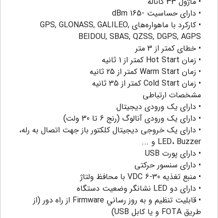
• ماژول 33 کاناله
• دارای حساسیت -165 dBm
• کارکرد با ماهواره‌های GPS, GLONASS, GALILEO,
BEIDOU, SBAS, QZSS, DGPS, AGPS
• خطای کمتر از 3 متر
• زمان Hot Start کمتر از 1 ثانیه
• زمان Warm Start کمتر از 25 ثانیه
• زمان Cold Start کمتر از 35 ثانیه
مشخصات ارتباطی
• دارای یک ورودی دیجیتال
• دارای یک ورودی آنالوگ (رنج 6 تا 30 ولت)
• دارای یک خروجی دیجیتال کلکتور باز جهت اتصال به رله،
LED، Buzzer و ...
• دارای پورت USB
• دارای سنسور حرکتی
• منبع تغذیه VDC 6-30 با محافظ ولتاژ
• دارای دو LED نشانگر وضعیت دستگاه
• قابلیت تنظیم و به روز رساني Firmware از راه دور (از
طریق FOTA و یا کابل USB)