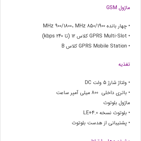
ماژول GSM
• چهار بانده MHz 900/1800، MHz 850/1900
• GPRS Multi-Slot کلاس 12 (تا kbps 240)
• GPRS Mobile Station کلاس B
تغذیه
• ولتاژ شارژ 5 ولت DC
• باتری داخلی 800 میلی آمپر ساعت
ماژول بلوتوث
• بلوتوث نسخه 4.0+LE
• پشتیبانی از هدست بلوتوث