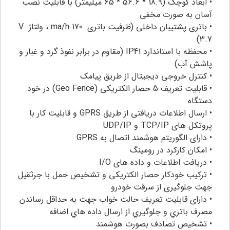
• ابعاد کوچک (18.9 * 56.6 * 65 میلیمتر) با قابلیت نصب
آسان به صورت مخفی
• باتری پشتیبان داخلی (ظرفیت باتری ma/h 170 ، ولتاژ V
3.7)
• محفظه با استاندارد IP41 (مقاوم در برابر نفوذ گرد و غبار و
پاشش آب)
• کنترل خروجی دیجیتال از طریق پیامک
• قابلیت تعریف 5 حصار الکتریکی (Geo Fence) در خود
دستگاه
• ارسال اطلاعات دریافتی از طریق GPRS و قابلیت کار با
پروتکل های TCP/IP و UDP/IP
• دارای الگوریتم هوشمند اتصال به GPRS
• امکان کارکرد در رومینگ
• دریافت اطلاعات و داده های I/O
• ترکیب خودکار حصار الکتریکی و تشخیص حمل با جرثقیل
جهت جلوگیری از سرقت خودرو
• دارای قابلیت تعریف حالت خواب جهت به حداقل رساندن
مصرف باتري و جلوگيري از ارسال داده هاي اضافه
• تشخیص تصادف بصورت هوشمند