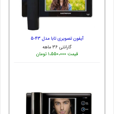
آیفون تصویری تابا مدل 43-5
گارانتی 36 ماهه
قیمت 1،550،000 تومان