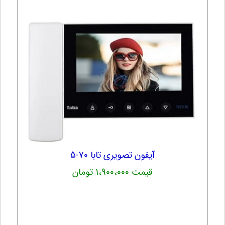
آیفون تصویری تابا 70-5
قیمت 1،900،000 تومان