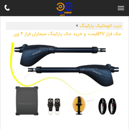
درب اتوماتیک پارکینگ
>
جک فراز 4V|قیمت و خرید جک پارکینگ سیماران فراز 4 وی