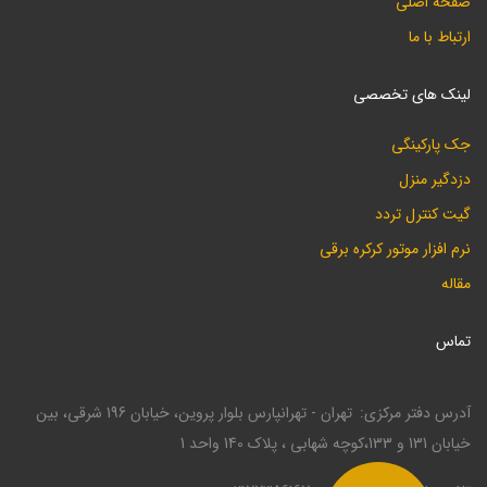
صفحه اصلی
ارتباط با ما
لینک های تخصصی
جک پارکینگی
دزدگیر منزل
گیت کنترل تردد
نرم افزار موتور کرکره برقی
مقاله
تماس
آدرس دفتر مرکزی
تهران - تهرانپارس بلوار پروین، خیابان 196 شرقی، بین
خیابان 131 و 133،کوچه شهابی ، پلاک 140 واحد 1