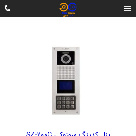
پنل کدینگ سوزوکی SZ-200C