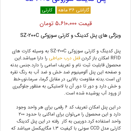
گارانتی 36 ماهه
کارتی
قیمت 5،610،000 تومان
ویژگی های پنل کدینگ و کارتی سوزوکی SZ-200C
پنل کدینگ و کارتی سوزوکی SZ-200C به وسیله کارت های
RFID امکان باز کردن
قفل درب حیاطی
را دارا میباشد.این
محصول قابلیت ثبت نام و تعریف اسامی را دارد.جنس بدنه
و صفحه این پنل آلومینیوم ضد خش و ضد آب به رنگ نقره
ای است.بدنه مقاومت بالایی در مقابل گرما، سرما،نور،خط
و خش دارد و دور تا دور آن با لاستیکی به منظور جلوگیری
از ورود آب پوشیده شده است.
در این پنل امکان تعریف کد ۶ رقمی برای هر واحد وجود
دارد و این محصول را می‌توان برای اماکنی با حدود ۲۰۰
واحد استفاده کرد.دوربین به کار رفته در این پنل کدینگ
کارتی مدل CCD سونی با کیفیت ۱.۳ مگاپیکسل میباشد که