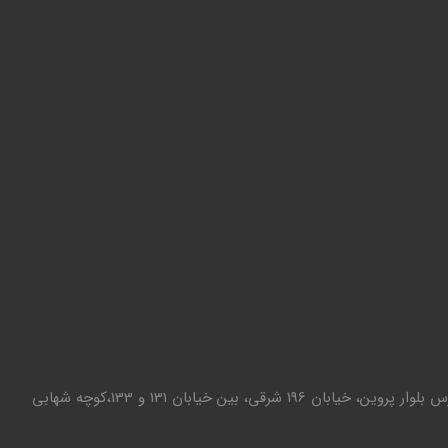
تهران - تهرانپارس بلوار پروین، خیابان 196 شرقی، بین خیابان 131 و 133،کوچه شهابی