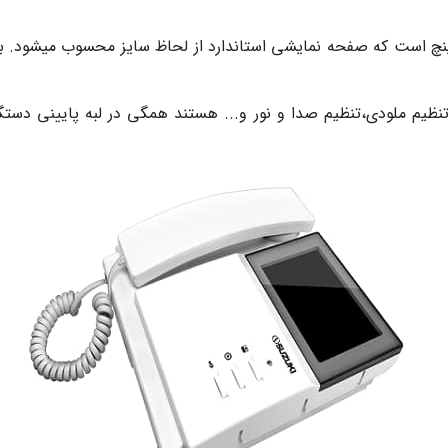
ون تصویری سوزوکی SZ413 دارای صفحه نمایش ۴.۳ اینچ است که صفحه نمایشی استاندارد از لحاظ