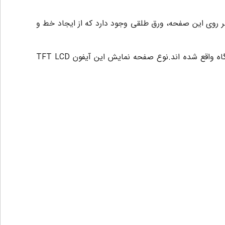
 سایز محسوب میشود. بر روی این صفحه، ورق طلقی وجود دارد که از ایجاد خط و
دکمه هایی که به منظور خاموش و روشن کردن دستگاه، تنظیم ملودی،تنظیم صدا و نور و... هستند همگی در لبه پایینی دستگاه واقع شده اند.نوع صفحه نمایش این آیفون TFT LCD