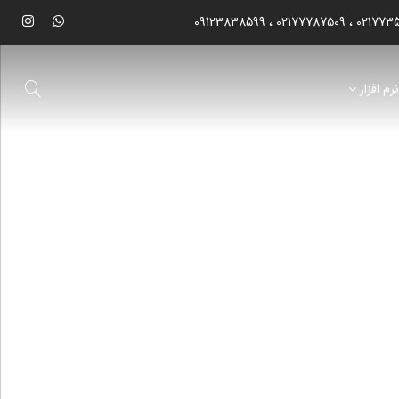
09123838599
02177787509
021773
رم افزار