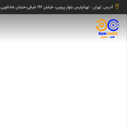
آدرس: تهران - تهرانپارس بلوار پروین، خیابان 196 شرقی،خیابان شادالویی جنوبی کوچه شهابی پلاک 140 واحد 2 -گذر کنترل