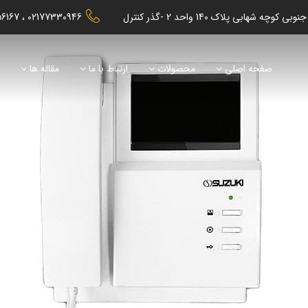
56167
02177330946
صفحه اصلی
محصولات
ارتباط با ما
مقاله ها
ن