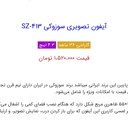
آیفون تصویری سوزوکی SZ-413
گارانتی 36 ماهه
4.3 اینچ
قیمت 1،520،000 تومان
ن قیمت با امکانات ویژه را شامل می‌شود.
این در بازکن ظاهری ساده و قدیمی دارد و با ابعاد ۲۱۸×۱۹۵×۵۵ ظاهری مربع شکل دارد که هنگ
کاربری این آیفون که برای باز کردن درب، نمایش تصویر، و ارتباط ب