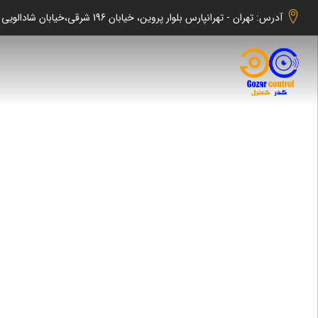
آدرس: تهران - تهرانپارس بلوار پروین، خیابان 196 شرقی،خیابان شادالویی جنوبی کوچه شهابی پلاک 140 واحد 2 -گذر کنترل