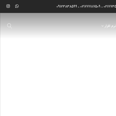
09123838599
02177787509
021773
رم افزار