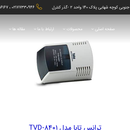
56167
02177330946
صفحه اصلی
محصولات
ارتباط با ما
مقاله ها
ن
ترانس تابا مدل TVD-8401