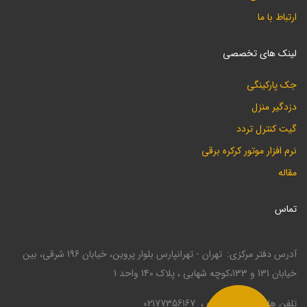
ارتباط با ما
لینک های تخصصی
جک پارکینگی
دزدگیر منزل
گیت کنترل تردد
نرم افزار موتور کرکره برقی
مقاله
تماس
آدرس دفتر مرکزی
تهران - تهرانپارس بلوار پروین، خیابان 196 شرقی، بین
خیابان 131 و 133،کوچه شهابی ، پلاک 140 واحد 1
تلفن ها
02177330946
02177356167