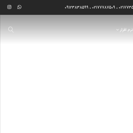
09123838599
02177787509
021773
رم افزار