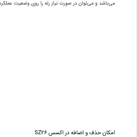
می‌باشد و می‌توان در صورت نیاز رله را روی وضعیت عملکرد ONو یا OFF تنظیم و برنامه‌ریزی کر
امکان حذف و اضافه در اکسس SZ26