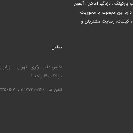
ارکینگ , دزدگیر اماکن , آیفون
 دارد.این مجموعه با محوریت
ء کیفیت، رضایت مشتریان و
تماس
آدرس دفتر مرکزی
، پلاک 140 واحد 1
تلفن ها
02177330946
7356167