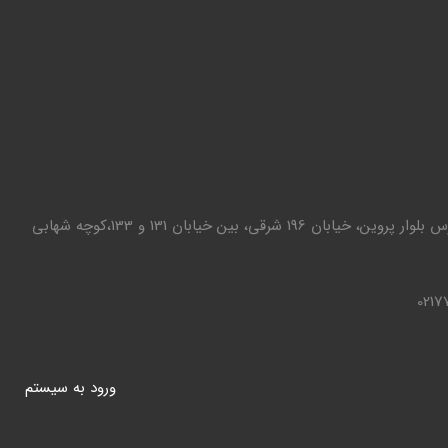
تهران - تهرانپارس بلوار پروین، خیابان 196 شرقی، بین خیابان 131 و 133،کوچه شهابی
0217
ورود به سيستم