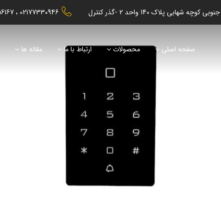
56167
02177330946
صفحه اصلی
محصولات
ارتباط با ما
مقاله ها
ن