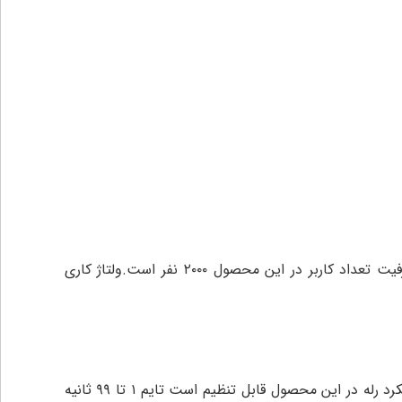
ولتاژ کاری
خروجی اکسس کنترل sz26 یک رله آزاد است و به تمامی قفل‌های برقی برای ارسال مجوز ورود متصل می‌گردد .مدت زمان عملکرد رله در این محصول قابل تنظیم است تایم ۱ تا ۹۹ ثانیه