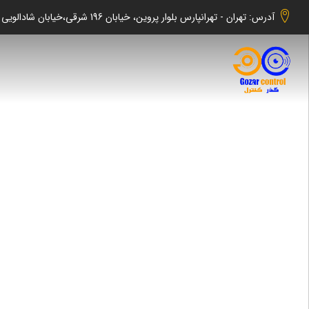
آدرس: تهران - تهرانپارس بلوار پروین، خیابان 196 شرقی،خیابان شادالویی جنوبی کوچه شهابی پلاک 140 واحد 2 -گذر کنترل