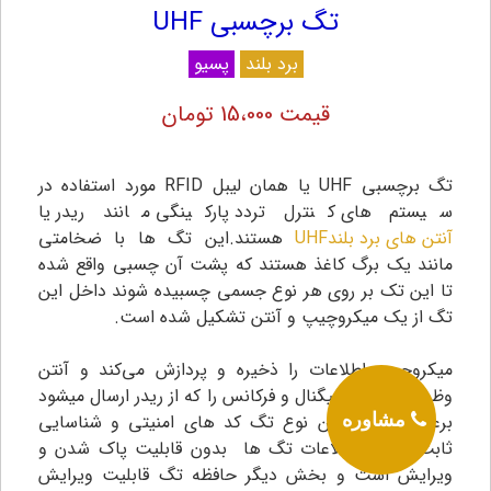
تگ برچسبی UHF
برد بلند
پسیو
قیمت 15،000 تومان
تگ برچسبی UHF یا همان لیبل RFID مورد استفاده در
سیستم های کنترل تردد پارکینگی مانند ریدر یا
آنتن های برد بلندUHF
هستند‌.این تگ ها با ضخامتی
مانند یک برگ کاغذ هستند که پشت آن چسبی واقع شده
تا این تک بر روی هر نوع جسمی چسبیده شوند داخل این
تگ از یک میکروچیپ و آنتن تشکیل شده است.
میکروچیپ اطلاعات را ذخیره و پردازش می‌کند و آنتن
وظیفه دریافت سیگنال و فرکانس را که از ریدر ارسال میشود
برعهده دارد.در این نوع تگ کد های امنیتی و شناسایی
مشاوره
ثابت و جز اطلاعات تگ ها بدون قابلیت پاک شدن و
ویرایش است و بخش دیگر حافظه تگ قابلیت ویرایش