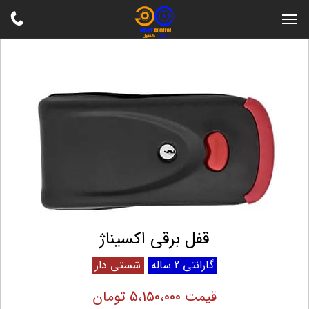
قفل برقی اکسیناژ
گارانتی 2 ساله
شستی دار
قیمت 5،150،000 تومان