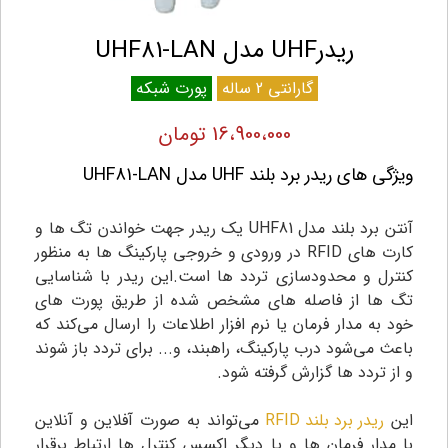
ریدرUHF مدل UHF81-LAN
گارانتی 2 ساله
پورت شبکه
16،900،000 تومان
ویژگی های ریدر برد بلند UHF مدل UHF81-LAN
آنتن برد بلند مدل UHF81 یک ریدر جهت خواندن تگ ها و
کارت های RFID در ورودی و خروجی پارکینگ ها به منظور
کنترل و محدودسازی تردد ها است.این ریدر با شناسایی
تگ ها از فاصله های مشخص شده از طریق پورت های
خود به مدار فرمان یا نرم افزار اطلاعات را ارسال می‌کند که
باعث می‌شود درب پارکینگ، راهبند، و... برای تردد باز شوند
و از تردد ها گزارش گرفته شود.
این
ریدر برد بلند RFID
می‌تواند به صورت آفلاین و آنلاین
با مدار فرمان ها و یا دیگر اکسس کنترل ها ارتباط برقرار