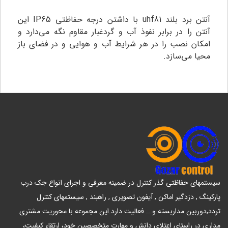
آنتن برد بلند uhf81 با داشتن درجه حفاظتی IP65 این
آنتن را در برابر نفوذ آب و گردغبار مقاوم نگه می‌دارد و
امکان نصب را در هر شرایط آب و هوایی و در فضای باز
محیا می‌سازد.
سیستمهای حفاظتی گذر کنترل در ضمینه معرفی و اجرای انواع جک درب
پارکینگ , دزدگیر اماکن , آیفون تصویری , راهبند , سیستمهای کنترل
تردد,دوربین مداربسته و... فعالیت دارد.این مجموعه با محوریت مشتری
مداری در راستای اعتلای دانش و مهارت متخصصین خود، ارتقاء کیفیت،