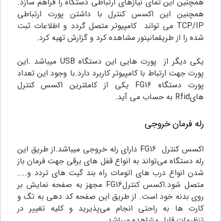
همچنین این تمای نیازهای ارتباطی دستگاه را فراهم سازد.
همچنین این اکسس کنترل با داشتن پورت ارتباطی
TCP/IP می تواند کامپیوتر متصل گردد و اطلاعات ثبت
شده را از طریقمانیتور مشاهده کرد و گزارش تهیه کرد.
یکی دیگر از پورت هایی اين دستگاه USB میباشد .اين
پورت جهت ارتباط با کامپیوتر کاربرد دارد.با وجود اين تعداد
پورت دستگاه FG16 یکی از کاملترین اکسس کنترل
هایRfid به حساب می آيد.
رله فرمان خروجی
اکسس کنترل FG16 دارای رله خروجی میباشد.از طریق اين
رله دستگاه می‌تواند به انواع قفل های برقی جهت فرمان باز
شدن انواع درب های اتومات راه بند گیت های تردد و....
متصل شود.اکسس کنترلFG16 مجهز به صفحه نمایش بر
روی بدنه خود است. از طریق این صفحه کد دهی به تگ و
کارت ها به راحتی انجام می‌پذیرید و کلیه تغییر در
تنظیمات قابل مشاهده میباشد.