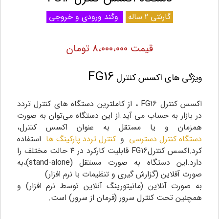
گارنتی 2 ساله
وگند ورودی و خروجی
قیمت 8،000،000 تومان
FG16
ویژگی های اکسس کنترل
اکسس کنترل FG16 ، از کاملترین دستگاه های کنترل تردد
در بازار به حساب می آید.از این دستگاه می‌توان به صورت
همزمان و یا مستقل به عنوان‌ اکسس کنترل،
دستگاه کنترل دسترسی
و
کنترل تردد پارکینگ ها
استفاده
کرد.اکسس کنترلFG16 قابلیت کارکرد در ۴ حالت مختلف را
دارد.این دستگاه به صورت مستقل (stand-alone)،به
صورت آفلاین (گزارش گیری و تنظیمات با نرم افزار)
به صورت آنلاین (مانیتورینگ آنلاین توسط نرم افزار) و
همچنین تحت کنترل سرور (فرمان از سرور) است.