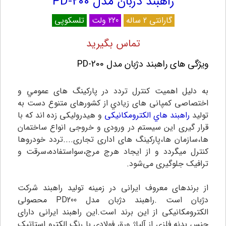
راهبند دژبان مدل PD-200
گارانتی 2 ساله
220 ولت
تلسکوپی
تماس بگیرید
ویژگی های راهبند دژبان مدل PD-200
به دلیل اهمیت کنترل تردد در پارکینگ های عمومي و
اختصاصی کمپانی های زيادي از کشورهای متنوع دست به
تولید
راهبند هاي الکترومکانیکی
و هیدرولیکی زده اند که با
قرار گیری این سيستم در ورودی و خروجی انواع ساختمان
ها،سازمان ها،پارکینگ های اداری تجاری....تردد خودروها
کنترل میگردد و از ایجاد هرج مرج،سواستفاده،سرقت و
ترافیک جلوگیری می‌شود.
از برندهای معروف ایرانی در زمینه تولید راهبند شرکت
دژبان است .راهبند دژبان مدل PD200 محصولی
الکترومکانیکی از این برند است.این راهبند ایرانی دارای
جنس بدنه فلزی از آلیاژ ورق فولادی با رنگ الکترو استاتیک