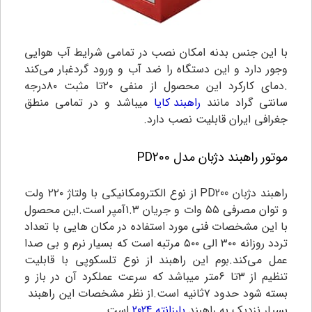
با این جنس بدنه امکان نصب در تمامی شرایط آب هوایی
وجور دارد و این دستگاه را ضد آب و ورود گردغبار می‌کند
.دمای کارکرد این محصول از منفی ۲۰تا مثبت ۸۰درجه
سانتی گراد مانند
راهبند کایا
میباشد و در تمامی منطق
جغرافی ایران قابلیت نصب دارد.
موتور راهبند دژبان مدل PD200
راهبند دژبان PD200 از نوع الکترومکانیکی با ولتاژ ۲۲۰ ولت
و توان مصرفی ۵۵ وات و جریان ۱.۳آمپر است.این محصول
با این مشخصات فنی مورد استفاده در مکان هایی با تعداد
تردد روزانه ۳۰۰ الی ۵۰۰ مرتبه است که بسیار نرم و بی صدا
عمل می‌کند.بوم این راهبند از نوع تلسکوپی با قابلیت
تنظیم از ۳تا ۶متر میباشد که سرعت عملکرد آن در باز و
بسته شود حدود ۷ثانیه است.از نظر مشخصات این راهبند
بسیار نزدیک به راهبند
بارزانته 2024
است.