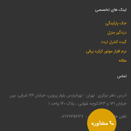
لینک های تخصصی
جک پارکینگی
دزدگیر منزل
گیت کنترل تردد
نرم افزار موتور کرکره برقی
مقاله
تماس
آدرس دفتر مرکزی
تهران - تهرانپارس بلوار پروین، خیابان 196 شرقی، بین
خیابان 131 و 133،کوچه شهابی ، پلاک 140 واحد 1
تلفن ها
02177330946
02177356167
مشاوره