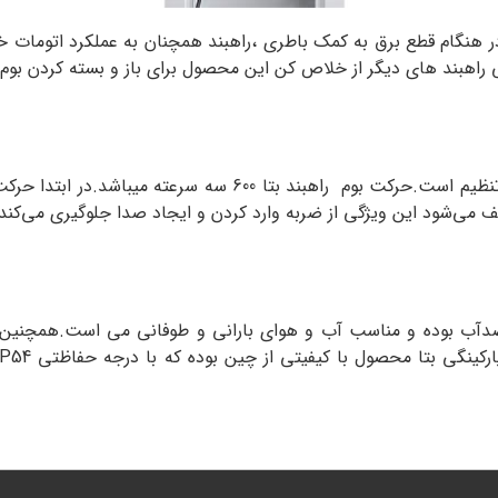
واند از باطری ups پشتیبانی کند و در هنگام قطع برق به کمک باطری ،راهبند همچنان به 
بوم این محصول تلسکوپی بوده و در طول ۴ تا ۶ متر قابل تنظیم ا
قف می‌شود این ویژگی از ضربه وارد کردن و ایجاد صدا جلوگیری می‌کند.
گ کوره ای کاملا ضدآب بوده و مناسب آب و هوای بارانی و طوفانی می است.