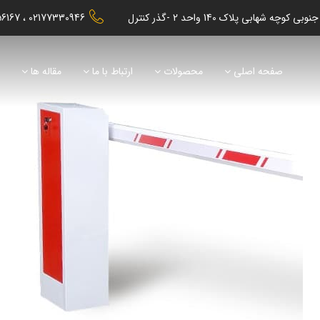
56167
02177330946
صفحه اصلی
محصولات
ارتباط با ما
مقاله ها
ن