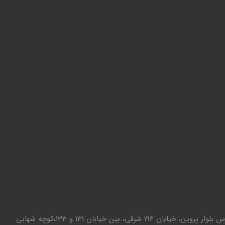
تهران - تهرانپارس بلوار پروین، خیابان 196 شرقی، بین خیابان 131 و 133،کوچه شهابی