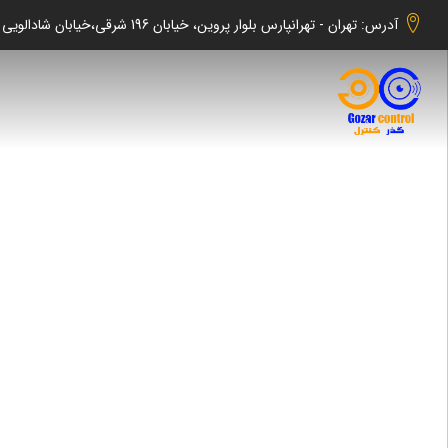
آدرس: تهران - تهرانپارس بلوار پروین، خیابان 196 شرقی،خیابان شادالویی جنوبی کوچه شهابی پلاک 140 واحد 2 -گذر کنترل