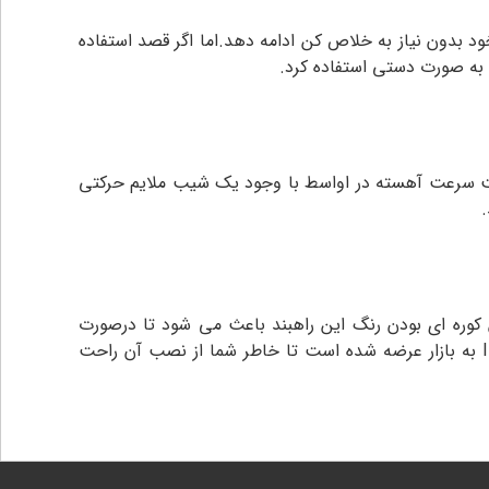
عملکرد اتومات خود بدون نیاز به خلاص کن ادامه دهد.اما اگر قصد استفاده
ست‌.حرکت بوم راهبند بتا 600 سه سرعته میباشد.در ابتدا حرکت سرعت آهسته در اواسط با وجود یک شیب ملایم حرکتی
همچنین کوره ای بودن رنگ این راهبند باعث می شود تا درصورت
برخورد ضربه، مقاومت نسبتا بالاتری داشته باشد. راهبند پارکینگی بتا محصول با کیفیتی از چین بوده که با درجه حفاظتی IP54 به بازار عرضه شده است تا خاطر شما از نصب آن راحت