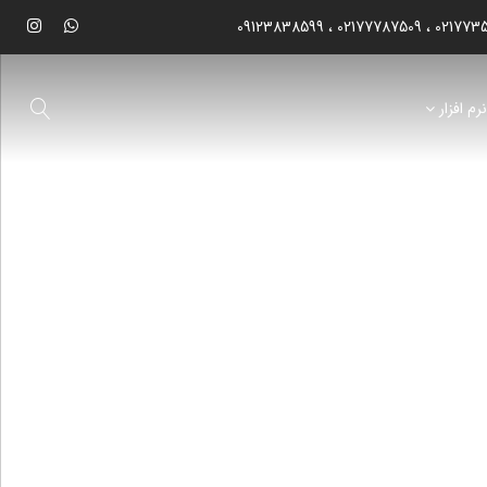
09123838599
02177787509
021773
رم افزار