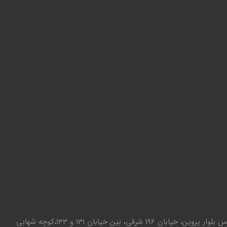
تهران - تهرانپارس بلوار پروین، خیابان 196 شرقی، بین خیابان 131 و 133،کوچه شهابی