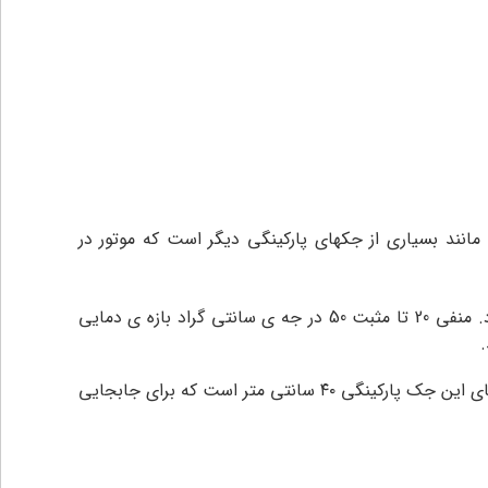
د.ظاهر بازوهای بتا فاب 400 به مانند بسیاری از جکهای پارکینگی دیگر است که موتور در
جک پارکینگی بتا 400 دارای استاندار محافظت در برابر آب و گرد و غبار IP44 می باشد تا باران یا رطوبت تاثیری در کار آن نگذارد. منفی 20 تا مثبت 50 در جه ی سانتی گراد بازه ی دمایی
این جک باتوجه به جنس بدنه و قطعات با کیفیت مناسب اماکن روباز با هر شرایط آب و هوایی میباشد. طول هر یک از بازویی های این جک پارکینگی ۴۰ سانتی متر است که برای جابجایی