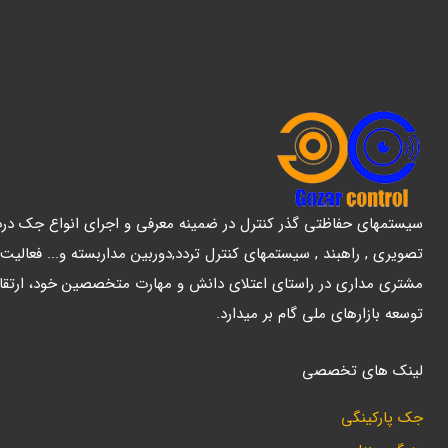
سیستمهای حفاظتی گذر کنترل در ضمینه معرفی و اجرای انواع جک درب پ
تصویری , راهبند , سیستمهای کنترل تردد,دوربین مداربسته و... فعالیت
مشتری مداری در راستای اعتلای دانش و مهارت متخصصین خود، ارتقا
توسعه بازارهای ملی گام بر میدارد.
لینک های تخصصی
جک پارکینگی