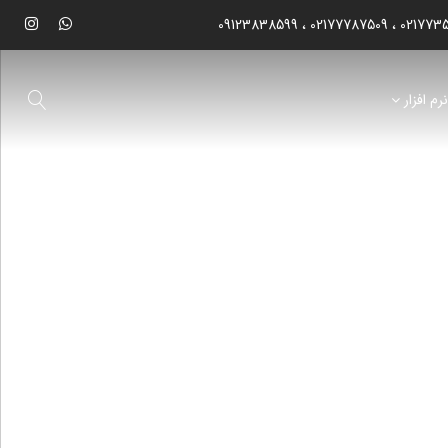
09123838599
02177787509
021773
رم افزار