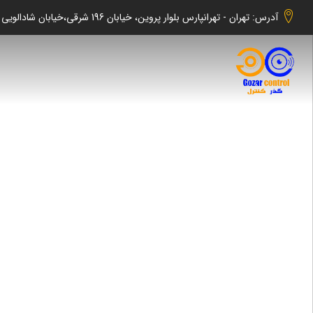
آدرس: تهران - تهرانپارس بلوار پروین، خیابان 196 شرقی،خیابان شادالویی جنوبی کوچه شهابی پلاک 140 واحد 2 -گذر کنترل