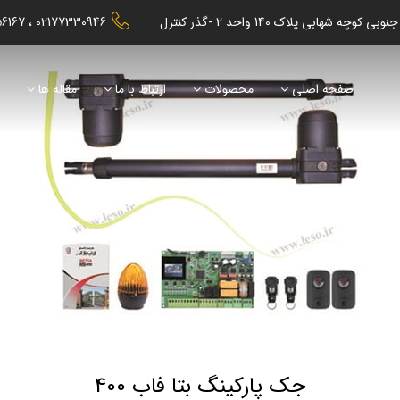
56167
02177330946
صفحه اصلی
محصولات
ارتباط با ما
مقاله ها
ن
جک پارکینگ بتا فاب 400