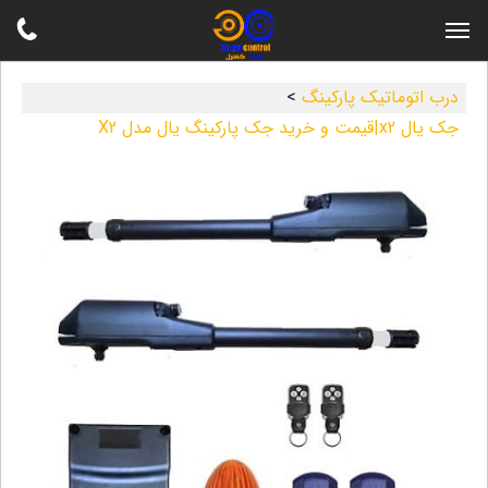
درب اتوماتیک پارکینگ
>
جک یال x2|قیمت و خرید جک پارکینگ یال مدل X2