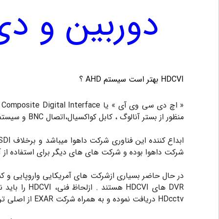
دوربین و دی وی آر "
HDCVI بهتر است سیستم AHD ؟
منظور از بستر آنالوگ ، کابل کواکسیال،اتصال BNC و سیستم ذخیره سازی مورد استفاده در سیستم های آنالوگ ( DVR ) ، می باشد .
شرکت داهوا بوده و شرکت های های دیگر برای استفاده از آن
در حال حاضر بسیاری ازشرکت های آمریکایی واروپایی و کمپ
HDcctv دریافت نموده و به همراه شرکت EXAR از اصلی ترین اعضای این اتحادیه بشمار می روند .