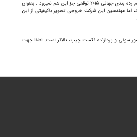
در مقایسه با محصولات مشابه ( دوربین های AHD ) بسیار بالاست که البته از برند پنجم رده بندی جهانی 2015 توقعی جز این هم نمیرود . بعنوان
 میباشند، اما مهندسین این شرکت خروجی تصویر باکیفیتی از این
کیفیت سری ارزان قیمت 1200 داهوا از اغلب قریب به اتفاق دوربین های AHD مجهز به سنسور سونی و پردازنده نکست چیپ، بالاتر است. لطفا جهت