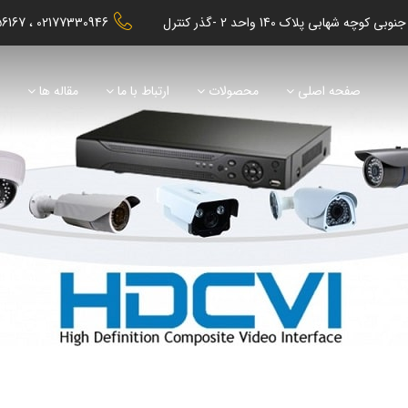
56167
02177330946
صفحه اصلی
محصولات
ارتباط با ما
مقاله ها
ن