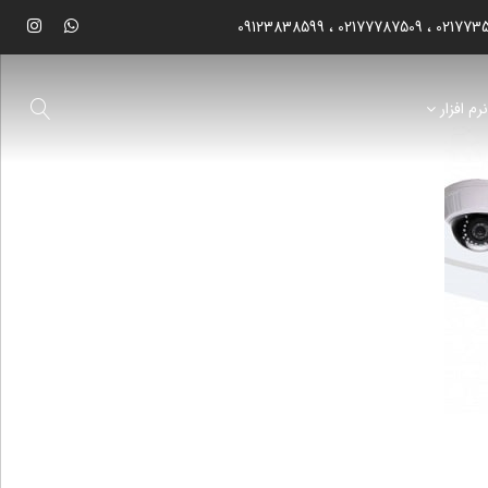
09123838599
02177787509
021773
رم افزار