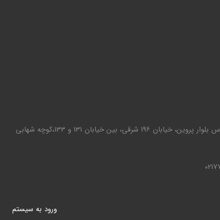
تهران - تهرانپارس بلوار پروین، خیابان 196 شرقی، بین خیابان 131 و 133،کوچه شهابی
0217
ورود به سيستم