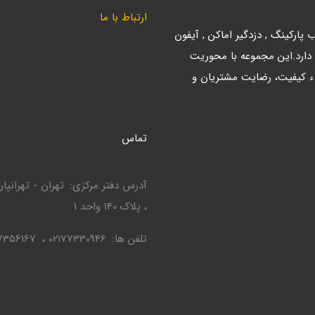
ارتباط با ما
ارکینگ , دزدگیر اماکن , آیفون
 دارد.این مجموعه با محوریت
ء کیفیت، رضایت مشتریان و
تماس
آدرس دفتر مرکزی
، پلاک 140 واحد 1
تلفن ها
02177330946
7356167