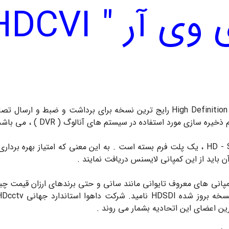
 HDCVI " چیست؟
« اچ دی سی وی آی » یا High Definition Composite Digital Interface رایج ترین 
 باید از این کمپانی لایسنس دریافت نمایند .
انی های معروف تایوانی مانند سانی و حتی برندهای ارزان قیمت چینی