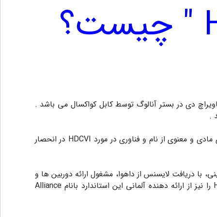
نسخه برای برداشت و ضبط و ارسال تصاویراچ دی در بستر آنالوگ توسط کابل کواکسال می باشد .
ابداع کننده این فناوری شرکت داهوا میباشد و برخلاف HD - SDI ، یک پلت فرم بسته است . به این معنی که امتیاز بهره برداری مادی و معنوی از نام و فناوری در مورد HDCVI در انحصار
، با دریافت لایسنس از داهوا، مشغول ارائه دوربین ها و
DVR های HDCVI هستند . ازلحاظ فنی، HDCVI را باید نسخه بروز شده HDSDI نامید. شرکت داهوا استاندارد جهانی HDcctv را نیز از ارائه دهنده آلمانی این استاندارد بانام Alliance