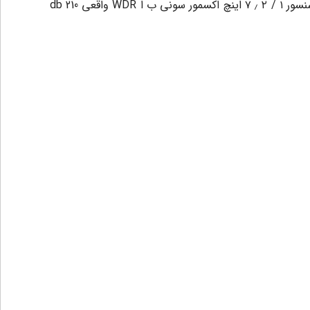
شده که سری 1200 به سنسور ۱ / ۲ ٫ ۷ اینچ امنی ویژن ( OV ,) سری 2220 به سنسور ۱ / ۲ ٫ ۸ اینچ اکسمور سونی و سری 2221 به سنسور ۱ / ۲ ٫ ۷ اینچ اکسمور سونی ب ا WDR واقعی 210 db