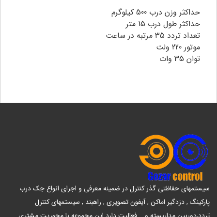
حداکثر وزن درب 500 کیلوگرم
حداکثر طول درب 15 متر
تعداد تردد 35 مرتبه در ساعت
موتور 220 ولت
توان 35 وات
سیستمهای حفاظتی گذر کنترل در ضمینه معرفی و اجرای انواع جک درب
پارکینگ , دزدگیر اماکن , آیفون تصویری , راهبند , سیستمهای کنترل
تردد,دوربین مداربسته و... فعالیت دارد.این مجموعه با محوریت مشتری