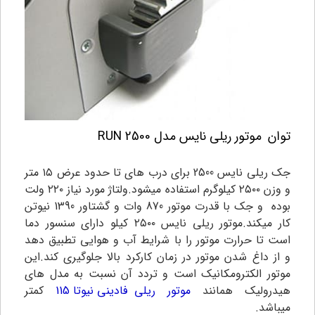
توان
موتور ریلی نایس مدل RUN 2500
جک ریلی نایس 2500 برای درب های تا حدود عرض ۱۵ متر
و وزن ۲۵۰۰ کیلوگرم استفاده میشود.ولتاژ مورد نیاز ۲۲۰ ولت
بوده و جک با قدرت موتور 870 وات و گشتاور 1390 نیوتن
کار میکند.موتور ریلی نایس ۲۵۰۰ کیلو دارای سنسور دما
است تا حرارت موتور را با شرایط آب و هوایی تطبیق دهد
و از داغ شدن موتور در زمان کارکرد بالا جلوگیری کند.این
موتور الکترومکانیک است و تردد آن نسبت به مدل های
هیدرولیک همانند
موتور
ریلی فادینی نیوتا 115
کمتر
میباشد.