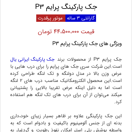
جک پارکینگ پرایم P3
گارانتی 3 ساله
موتور پرقدرت
قیمت 44،500،000 تومان
ویژگی های جک پارکینگ پرایم P3
جک پرایم P3 از محصولات برند
جک پارکینگ ایرانی یال
است.این شرکت سری جک های پرایم را برای درب هایی با
عرض وزن بالا در مدل دولنگه و تک لنگه طراحی کرده
است.این محصول الکترومکانیک مناسب درب های ۲ لنگه
است اما به دلیل اینکه عرض تقریبا بالایی را پشتیبانی
میکند می‌توان از آن برای درب های تک لنگه هم استفاده
کرد.
این جک پارکینگی علاوه بر ظاهر بسیار زیبای خود،داری
بدنه ای از جنس آلومینیوم باکیفیت و بادوام است که به
واسطه پوشش پلی استر امکان نفوذ رطوبت و گردغبار به