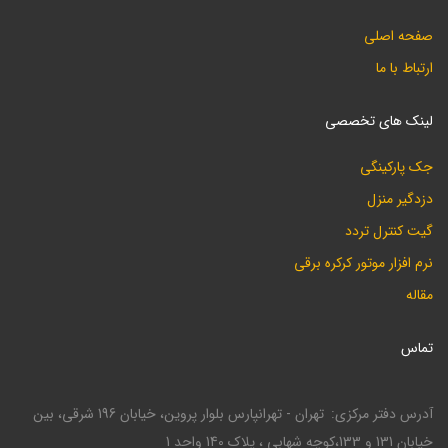
صفحه اصلی
ارتباط با ما
لینک های تخصصی
جک پارکینگی
دزدگیر منزل
گیت کنترل تردد
نرم افزار موتور کرکره برقی
مقاله
تماس
آدرس دفتر مرکزی
تهران - تهرانپارس بلوار پروین، خیابان 196 شرقی، بین
خیابان 131 و 133،کوچه شهابی ، پلاک 140 واحد 1