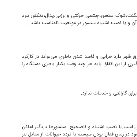
ایروال و کلیه سنسورهای تشخیص خود مانند مگنت،شوک سنسور،چشمی حرکتی و وزنی،پدال،دتکتور دود
ی آن و یا نصب اشتباه سنسور در موقعیت نامناسب باشد.
ق شهر دارد.خرابی و فاسد شدن باطری می‌تواند در کارکرد
یری از این اتفاق باید هر چند وقت یکبار باطری دستگاه را
رای گارانتی و خدمات ندارد.
کن است.با نصب اشتباه و ناصحیح سنسورها دزدگیر اماکن
در زمان فعال بودن سیستم با تردد حیوانات از مقابل لنز