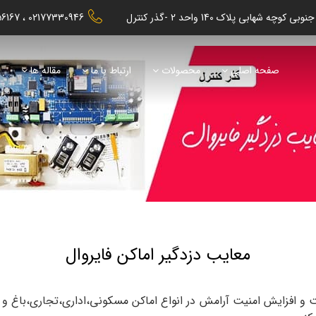
56167
02177330946
صفحه اصلی
محصولات
ارتباط با ما
مقاله ها
ن
معایب دزدگیر اماکن فایروال
و افزایش امنیت آرامش در انواع اماکن مسکونی،اداری،تجاری،باغ و وی