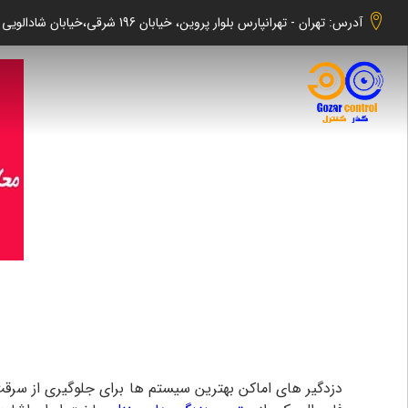
آدرس: تهران - تهرانپارس بلوار پروین، خیابان 196 شرقی،خیابان شادالویی جنوبی کوچه شهابی پلاک 140 واحد 2 -گذر کنترل
دزدگیر های اماکن بهترین سیستم ها برای جلوگیری از سرقت 