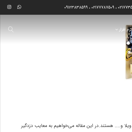
09123838599
02177787509
021773
رم افزار
لا و.... هستند.در این مقاله می‌خواهیم به معایب دزدگیر