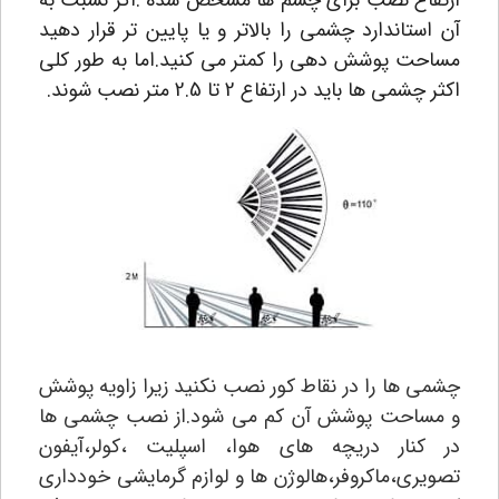
ارتفاع نصب برای چشم ها مشخص شده .اگر نسبت به
آن استاندارد چشمی را بالاتر و یا پایین تر قرار دهید
مساحت پوشش دهی را کمتر می کنید.اما به طور کلی
اکثر چشمی ها باید در ارتفاع 2 تا 2.5 متر نصب شوند.
چشمی ها را در نقاط کور نصب نکنید زیرا زاویه پوشش
و مساحت پوشش آن کم می شود.از نصب چشمی ها
در کنار دریچه های هوا، اسپلیت ،کولر،آیفون
تصویری،ماکروفر،هالوژن ها و لوازم گرمایشی خودداری