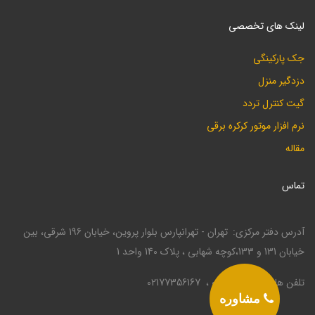
لینک های تخصصی
جک پارکینگی
دزدگیر منزل
گیت کنترل تردد
نرم افزار موتور کرکره برقی
مقاله
تماس
آدرس دفتر مرکزی
تهران - تهرانپارس بلوار پروین، خیابان 196 شرقی، بین
خیابان 131 و 133،کوچه شهابی ، پلاک 140 واحد 1
تلفن ها
02177330946
02177356167
مشاوره