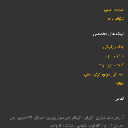
صفحه اصلی
ارتباط با ما
لینک های تخصصی
جک پارکینگی
دزدگیر منزل
گیت کنترل تردد
نرم افزار موتور کرکره برقی
مقاله
تماس
آدرس دفتر مرکزی
تهران - تهرانپارس بلوار پروین، خیابان 196 شرقی، بین
خیابان 131 و 133،کوچه شهابی ، پلاک 140 واحد 1