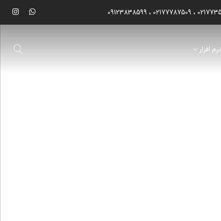
09123838599
02177787509
021773
رم افزار