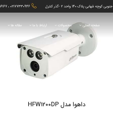
56167
02177330946
صفحه اصلی
محصولات
ارتباط با ما
مقاله ها
ن
داهوا مدل HFW1200DP