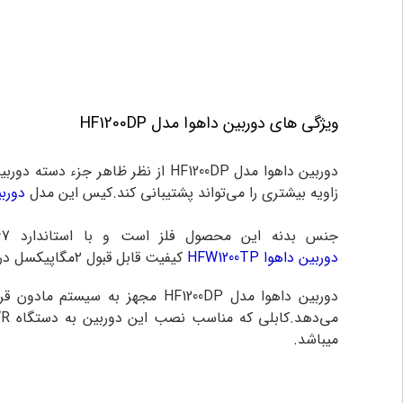
ویژگی های دوربین داهوا مدل HF1200DP
دوربین داهوا مدل HF1200DP
از نظر ظاهر جزء دسته دوربی
زاویه بیشتری را می‌تواند پشتیبانی کند.کیس این مدل
دورب
جنس بدنه این محصول فلز است و با استاندارد ip67 ضد آب و گردغبار است که در محیط بیرون دچار مشکل و آسب دیدگی نمی‌شود.این دوربین مداربسته مانند
دوربین داهوا HFW1200TP
کیفیت قابل قبول ۲مگاپیکسل در اندازه ۱۰۸۰×۱۹۲۰ رزولوشن دارد که نیاز متقاضی به عملکرد نظارتی را برطرف میسازد.
دوربین داهوا مدل HF1200DP
میباشد.