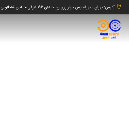
آدرس: تهران - تهرانپارس بلوار پروین، خیابان 196 شرقی،خیابان شادالویی جنوبی کوچه شهابی پلاک 140 واحد 2 -گذر کنترل