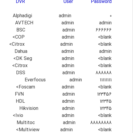
DVR User Password
Alphadigi admin 0
AVTECH admin admin
BSC admin 666666
COP admin <blank>
Citrox admin <blank>
Dahua admin admin
DK Seg admin <blank>
Citrox admin <blank>
DSS admin 888888
Everfocus admin 11111111
Foscam admin <blank>
FVN admin 123456
HDL admin 12345
Hikvision admin 12345
Ivio admin <blank>
Multitoc admin 88888888
Multiview admin <blank>