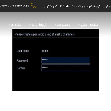
56167
02177330946
صفحه اصلی
محصولات
ارتباط با ما
مقاله ها
ن