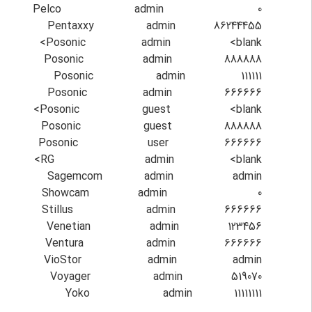
Pelco admin 0
Pentaxxy admin 86244455
Posonic admin <blank>
Posonic admin 888888
Posonic admin 111111
Posonic admin 666666
Posonic guest <blank>
Posonic guest 888888
Posonic user 666666
RG admin <blank>
Sagemcom admin admin
Showcam admin 0
Stillus admin 666666
Venetian admin 123456
Ventura admin 666666
VioStor admin admin
Voyager admin 519070
Yoko admin 11111111