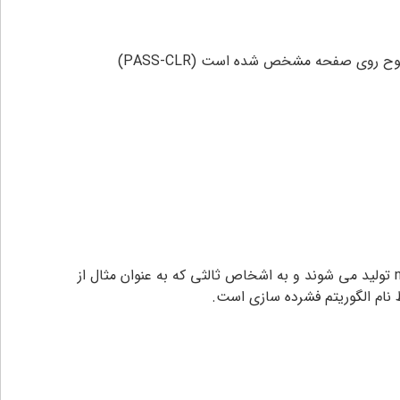
مواردی وجود دارد که دی وی آر دارای یک برند ناشناخته است ، این اتفاق در مورد مدل های چینی که بدون برند متفرقه و noname تولید می شوند و به اشخاص ثالثی که به عنوان مثال از