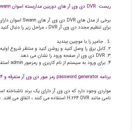
ریست DVR دی وی آر های
دوربین مداربسته
اسوان Swann
برخی از مدل های DVR دی وی آر های Swann اسوان دارای یک جامپر فیزیکی برای تنظیم مجدد رمز عبور هستند ، این امر به وضوح روی صفحه مشخص شده است (PASS-CLR)
برای تنظیم مجدد دی وی آر DVR ، مراحل زیر را دنبال کنید
１. جامپر را با موچین ببندید
۲. کابل برق را وصل کنید و روشن کنید و منتظر شروع اولیه DVR دی وی آر باشید
۳. DVR دی وی ار صفحه ورود را نشان می دهد
۴. برای ورود به سیستم از نام کاربری و رمزعبور admin استفاده کنید
برنامه password generator رمز عبور دی وی آر متفرقه و DVR H.264
نامی مانند H.264 DVR استفاده می کنند ، اتفاق می افتد. به خاطر داشته باشید که H.264 در واقع یک نام تجاری نیست بلکه فقط نام الگوریتم فشرده سازی است.