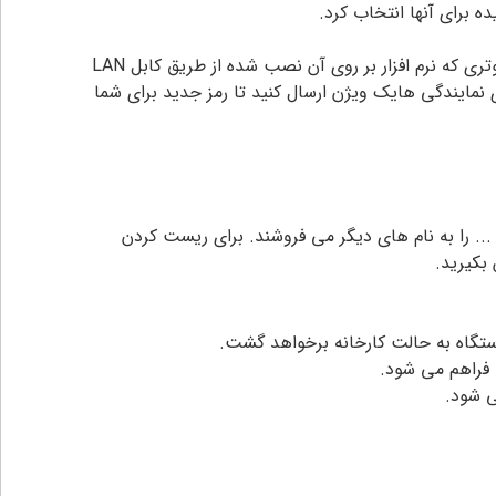
برای ریست کردن رمز دستگاه های DVR هایک ویژن نرم افزار SADP را از سایت Hikvision.com دانلود کرده و دستگاه را به کامپیوتری که نرم افزار بر روی آن نصب شده از طریق کابل LAN
با پسوند xml به شما خواهد داد که باید آن را برای نمایندگی هایک ویژن ارسال کنید تا رمز جدید برای شما
Raster، Maxron و ... در واقع محصولات شرکت هایی مانند Hikvision, Dahua و ... را به نام های دیگر می فروشند. برای ریست کردن
بکیرید.