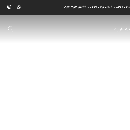
09123838599
02177787509
021773
رم افزار