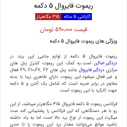
ریموت فایروال 5 دکمه
گارانتی 5 ساله
315 مگاهرتز
قیمت 590،000 تومان
ویژگی های ریموت فایروال 5 دکمه
ریموت فایروال 5 دکمه از لوازم جانبی این برند در
دزدگیر اماکن
است.به کمک این ریموت کنترل پنل های
مرکزی
دزدگیر فایروال
مانند پنل های F9، F10،F7, F6 فعال
و غیر فعال میشود.این ریموت دارای ظاهری زیبا با بدنه
مقاوم در برابر ضربه است که شامل یک آنتن و ۵ دکمه
جهت کارکرد با این ریموت است.
فرکانس ریموت ۵ دکمه فایروال ۳۱۵ مگاهرتز میباشد، از این
رو با هر دستگاهی که این فرکانس را پشتیبانی کند ست
میگردد.این ریموت از نوع برد بالا است اما به یاد داشته
باشید موانع می‌توانند مقدار برد این ریموت را تا حدی