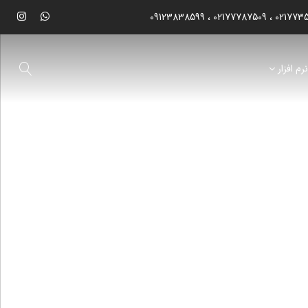
09123838599
02177787509
021773
رم افزار