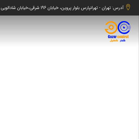
آدرس: تهران - تهرانپارس بلوار پروین، خیابان 196 شرقی،خیابان شادالویی جنوبی کوچه شهابی پلاک 140 واحد 2 -گذر کنترل