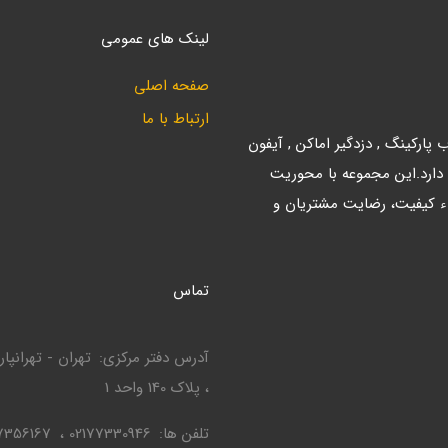
لینک های عمومی
صفحه اصلی
ارتباط با ما
ارکینگ , دزدگیر اماکن , آیفون
 دارد.این مجموعه با محوریت
ء کیفیت، رضایت مشتریان و
تماس
آدرس دفتر مرکزی
، پلاک 140 واحد 1
تلفن ها
02177330946
7356167