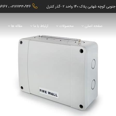
56167
02177330946
صفحه اصلی
محصولات
ارتباط با ما
مقاله ها
ن