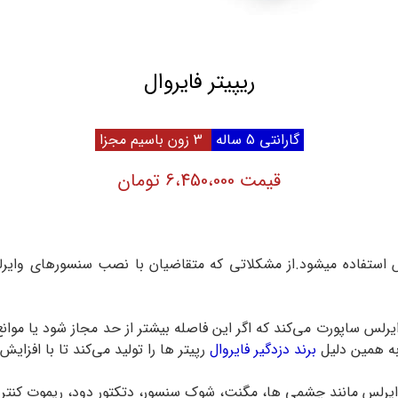
ریپیتر فایروال
گارانتی 5 ساله
3 زون باسیم مجزا
قیمت 6،450،000 تومان
س استفاده میشود.از مشکلاتی که متقاضیان با نصب سنسورهای وایرل
وایرلس ساپورت می‌کند که اگر این فاصله بیشتر از حد مجاز شود یا موا
.به همین دلیل
برند دزدگیر فایروال
رپیتر ها را تولید می‌کند تا با افزا
ایرلس مانند چشمی ها، مگنت، شوک سنسور، دتکتور دود، ریموت کنترل