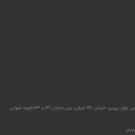
تهران - تهرانپارس بلوار پروین، خیابان 196 شرقی، بین خیابان 131 و 133،کوچه شهابی
0217