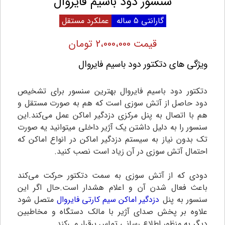
سنسور دود باسیم فایروال
گارانتی 5 ساله
عملکرد مستقل
قیمت 2،000،000 تومان
ویژگی های دتکتور دود باسیم فایروال
دتکتور دود باسیم فایروال بهترین سنسور برای تشخیص
دود حاصل از آتش سوزی است که هم به صورت مستقل و
هم با اتصال به پنل مرکزی دزدگیر اماکن عمل می‌کند.این
سنسور را به دلیل داشتن یک آژیر داخلی میتوانید یه صورت
تک بدون نیاز به سیستم دزدگیر اماکن در انواع اماکن که
احتمال آتش سوزی در آن زیاد است نصب کنید.
دودی که از آتش سوزی به سمت دتکتور حرکت می‌کند
باعث فعال شدن آن و اعلام هشدار است.حال اگر این
سنسور به پنل
دزدگیر اماکن سیم کارتی
فایروال
متصل شود
علاوه بر پخش صدای آژیر با مالک دستگاه و مخاطبین
دیگر به منظور اطلاع رسانی تماس برقرار می‌کند.