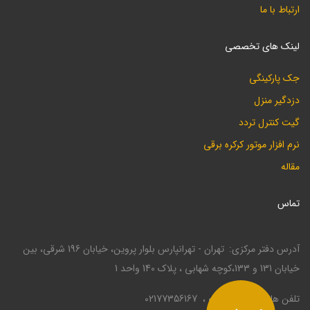
ارتباط با ما
لینک های تخصصی
جک پارکینگی
دزدگیر منزل
گیت کنترل تردد
نرم افزار موتور کرکره برقی
مقاله
تماس
آدرس دفتر مرکزی
تهران - تهرانپارس بلوار پروین، خیابان 196 شرقی، بین
خیابان 131 و 133،کوچه شهابی ، پلاک 140 واحد 1
تلفن ها
02177330946
02177356167