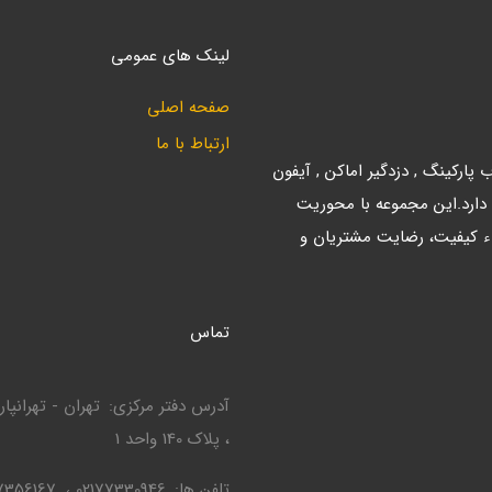
لینک های عمومی
صفحه اصلی
ارتباط با ما
ارکینگ , دزدگیر اماکن , آیفون
 دارد.این مجموعه با محوریت
ء کیفیت، رضایت مشتریان و
تماس
آدرس دفتر مرکزی
، پلاک 140 واحد 1
تلفن ها
02177330946
7356167