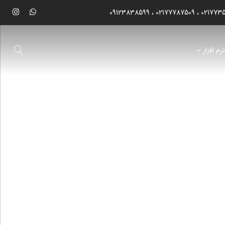
09123838599
02177787509
021773
رم افزار