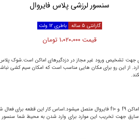
سنسور لرزشی پلاس فایروال
گارانتی 5 ساله
باطری 12 ولت
قیمت 1،020،000 تومان
جهت تشخیص ورود غیر مجاز در دزدگیرهای اماکن است.شوک پلاس فایر
رد. از این رو برای مکان هایی مناسب است که امکان سیم کشی نباشد
ند.
این سنسور توسط فرکانس ۳۱۵مگاهرتز به پنل های دزدگیر اماکن f9 و f10 فایروال متصل میش
ارق جهت تخریب این موارد برای وارد شدن به محیط شما سنسور با