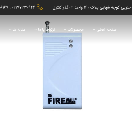
56167
02177330946
صفحه اصلی
محصولات
ارتباط با ما
مقاله ها
ن