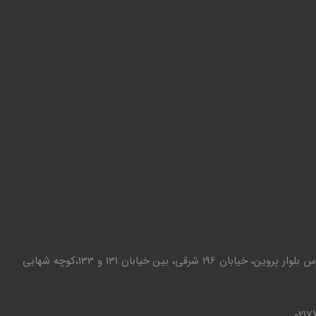
تهران - تهرانپارس بلوار پروین، خیابان 196 شرقی، بین خیابان 131 و 133،کوچه شهابی
0217