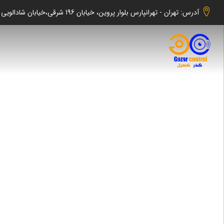
آدرس: تهران - تهرانپارس بلوار پروین، خیابان 196 شرقی،خیابان شادالویی جنوبی کوچه شهابی پلاک 140 واحد 2 -گذر کنترل